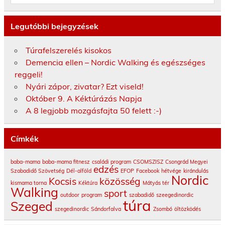
Legutóbbi bejegyzések
Túrafelszerelés kisokos
Demencia ellen – Nordic Walking és egészséges
reggeli!
Nyári zápor, zivatar? Ezt viseld!
Október 9. A Kéktúrázás Napja
A 8 legjobb mozgásfajta 50 felett :-)
Címkék
baba-mama
baba-mama fitnesz
családi program
CSOMSZISZ
Csongrád Megyei
edzés
Szabadidő Szövetség
Dél-alföld
EFOP
Facebook
hétvége
kirándulás
Nordic
Kocsis
közösség
kismama torna
Kéktúra
Mátyás tér
Walking
sport
outdoor
program
szabadidő
szeegedinordic
túra
Szeged
szegedinordic
Sándorfalva
Zsombó
öltözködés