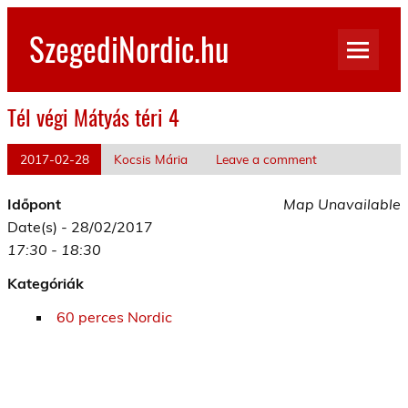
Skip
to
SzegediNordic.hu
content
Szegedi Nordic Walking oldal
Tél végi Mátyás téri 4
2017-02-28
Kocsis Mária
Leave a comment
Időpont
Map Unavailable
Date(s) - 28/02/2017
17:30 - 18:30
Kategóriák
60 perces Nordic