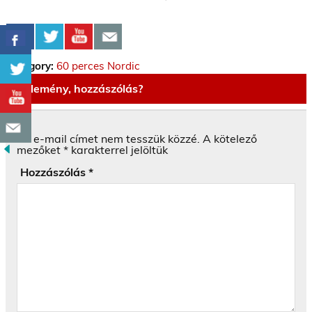
Category:
60 perces Nordic
Vélemény, hozzászólás?
Az e-mail címet nem tesszük közzé.
A kötelező
mezőket
*
karakterrel jelöltük
Hozzászólás
*