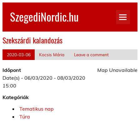
Skip
to
SzegediNordic.hu
content
Szegedi Nordic Walking oldal
Szekszárdi kalandozás
2020-03-06
Kocsis Mária
Leave a comment
Időpont
Map Unavailable
Date(s) - 06/03/2020 - 08/03/2020
15:00
Kategóriák
Tematikus nap
Túra