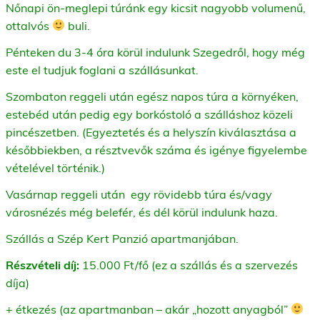
Nőnapi ön-meglepi túránk egy kicsit nagyobb volumenű,
ottalvós
buli.
Pénteken du 3-4 óra körül indulunk Szegedről, hogy még
este el tudjuk foglani a szállásunkat.
Szombaton reggeli után egész napos túra a környéken,
estebéd után pedig egy borkóstoló a szálláshoz közeli
pincészetben. (Egyeztetés és a helyszín kiválasztása a
későbbiekben, a résztvevők száma és igénye figyelembe
vételével történik.)
Vasárnap reggeli után egy rövidebb túra és/vagy
városnézés még belefér, és dél körül indulunk haza.
Szállás a Szép Kert Panzió apartmanjában.
Részvételi díj:
15.000 Ft/fő (ez a szállás és a szervezés
díja)
+ étkezés (az apartmanban – akár „hozott anyagból”