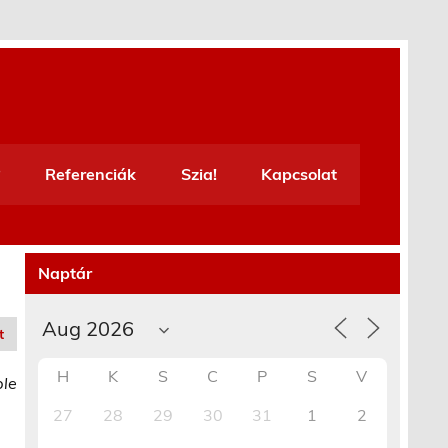
Referenciák
Szia!
Kapcsolat
Naptár
t
H
K
S
C
P
S
V
ble
27
28
29
30
31
1
2