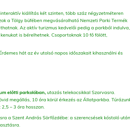
nteraktív kiállítás két szinten, több száz négyzetméteren
ok a Tölgy büfében megvásárolható Nemzeti Parki Termék
hatnak. Az aktív turizmus kedvelői pedig a parkból indulva,
enukat is bérelhetnek. Csoportoknak 10 fő fölött,
 Érdemes hát az év utolsó napos időszakait kihasználni és
m előtti parkolóban,
utazás telekocsikkal Szarvasra.
vid megállás, 10 óra körül érkezés az Állatparkba. Túrázunk
 2,5 – 3 óra hosszan.
sra a Szent András Sörfőzdébe: a szerencsések kóstoló után
yasztásra.