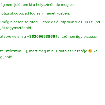
 még nem jelöltem ki a helyszínét, de meglesz!
átizsákodba, jól fog esni menet közben.
 még nincsen sajátod, illetve az állatparkba 2.000 Ft (ha
aját fogyasztásaid.
ztetve velem a
+36209653966
tel.számon (így biztosan
st „szárazon” :-), mert még min. 1 autó és vezetője
kell
ég jobb!