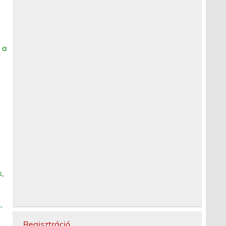
 a
,
,
Regisztráció