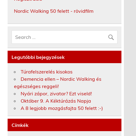
Nordic Walking 50 felett - rövidfilm
Legutóbbi bejegyzések
Túrafelszerelés kisokos
Demencia ellen – Nordic Walking és
egészséges reggeli!
Nyári zápor, zivatar? Ezt viseld!
Október 9. A Kéktúrázás Napja
A 8 legjobb mozgásfajta 50 felett :-)
Címkék