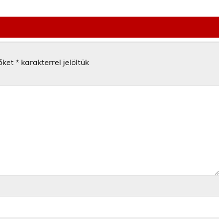
őket
*
karakterrel jelöltük