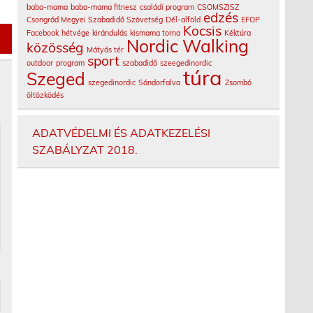
baba-mama
baba-mama fitnesz
családi program
CSOMSZISZ
edzés
Csongrád Megyei Szabadidő Szövetség
Dél-alföld
EFOP
Kocsis
Facebook
hétvége
kirándulás
kismama torna
Kéktúra
Nordic Walking
közösség
Mátyás tér
sport
outdoor
program
szabadidő
szeegedinordic
túra
Szeged
szegedinordic
Sándorfalva
Zsombó
öltözködés
ADATVÉDELMI ÉS ADATKEZELÉSI
SZABÁLYZAT 2018.