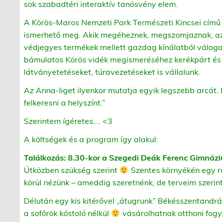
sok szabadtéri interaktív tanösvény elem.
A Körös-Maros Nemzeti Park Természeti Kincsei című i
ismerhető meg. Akik megéheznek, megszomjaznak, az
védjegyes termékek mellett gazdag kínálatból válogat
bámulatos Körös vidék megismeréséhez kerékpárt és k
látványetetéseket, túravezetéseket is vállalunk.
Az Anna-liget ilyenkor mutatja egyik legszebb arcát.
felkeresni a helyszínt.”
Szerintem ígéretes…. <3
A költségek és a program így alakul:
Találkozás:
8.30-kor a Szegedi Deák Ferenc Gimnáziu
Útközben szükség szerint
Szentes környékén egy rö
körül nézünk – ameddig szeretnénk, de terveim szerint
Délután egy kis kitérővel „átugrunk” Békésszentandrá
a sofőrök kóstoló nélkül
vásárolhatnak otthoni fog