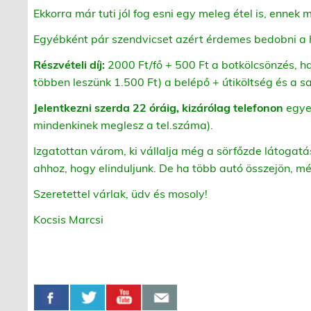
Ekkorra már tuti jól fog esni egy meleg étel is, ennek
Egyébként pár szendvicset azért érdemes bedobni a h
Részvételi díj:
2000 Ft/fő + 500 Ft a botkölcsönzés, ha
többen leszünk 1.500 Ft) a belépő + útiköltség és a s
Jelentkezni szerda 22 óráig, kizárólag telefonon
egye
mindenkinek meglesz a tel.száma).
Izgatottan várom, ki vállalja még a sörfőzde látogatá
ahhoz, hogy elinduljunk. De ha több autó összejön, m
Szeretettel várlak, üdv és mosoly!
Kocsis Marcsi