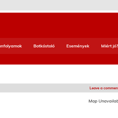
anfolyamok
Botkóstoló
Események
Miért jó?
Leave a commen
Map Unavaila