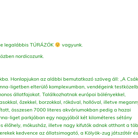
, de legalábbis TÚRÁZÓK
vagyunk.
közben nordicozunk.
kba. Honlapjukon az alábbi bemutatkozó szöveg áll: „
A Csá
 Anna-ligetben elterülő komplexumban, vendégeink testközelb
nos állatfajokat. Találkozhatnak európai bölényekkel,
sokkal, őzekkel, borzokkal, rókával, hollóval, illetve megann
kított, összesen 7000 literes akváriumokban pedig a hazai
nna-liget parkjában egy nagyjából két kilométeres sétány
 élőhely, mókusház, illetve nagy kifutók adnak otthont a tö
yerekek kedvence az állatsimogató, a Kölyök-zug játszótér é