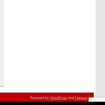
Powered by
WordPress
and
Leeway
.