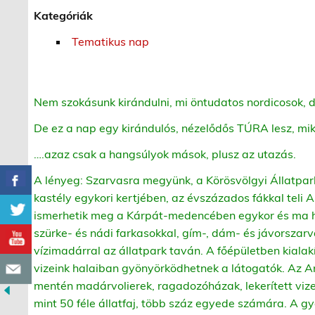
Kategóriák
Tematikus nap
Nem szokásunk kirándulni, mi öntudatos nordicosok
De ez a nap egy kirándulós, nézelődős TÚRA lesz, mi
….azaz csak a hangsúlyok mások, plusz az utazás.
A lényeg: Szarvasra megyünk, a Körösvölgyi Állatpar
kastély egykori kertjében, az évszázados fákkal teli
ismerhetik meg a Kárpát-medencében egykor és ma ho
szürke- és nádi farkasokkal, gím-, dám- és jávorszarva
vízimadárral az állatpark taván. A főépületben kiala
vizeink halaiban gyönyörködhetnek a látogatók. Az A
mentén madárvolierek, ragadozóházak, lekerített vizes
mint 50 féle állatfaj, több száz egyede számára. A g