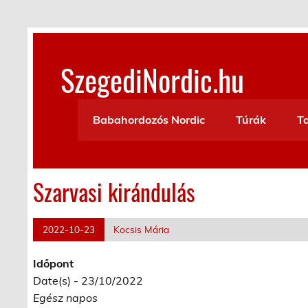
Skip
to
content
SzegediNordic.hu
Szegedi Nordic Walking oldal
Babahordozós Nordic
Túrák
T
Szarvasi kirándulás
2022-10-23
Kocsis Mária
Időpont
Date(s) - 23/10/2022
Egész napos