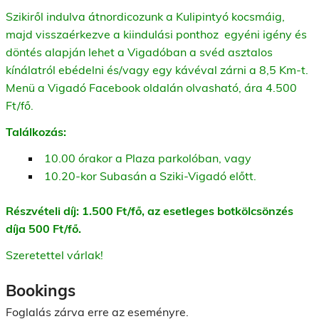
Szikiről indulva átnordicozunk a Kulipintyó kocsmáig,
majd visszaérkezve a kiindulási ponthoz egyéni igény és
döntés alapján lehet a Vigadóban a svéd asztalos
kínálatról ebédelni és/vagy egy kávéval zárni a 8,5 Km-t.
Menü a Vigadó Facebook oldalán olvasható, ára 4.500
Ft/fő.
Találkozás:
10.00 órakor a Plaza parkolóban, vagy
10.20-kor Subasán a Sziki-Vigadó előtt.
Részvételi díj: 1.500 Ft/fő, az esetleges botkölcsönzés
díja 500 Ft/fő.
Szeretettel várlak!
Bookings
Foglalás zárva erre az eseményre.