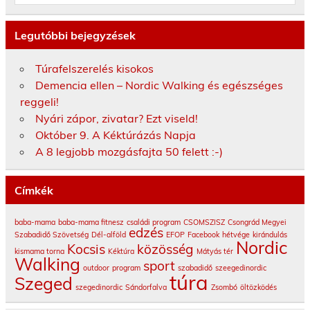
Legutóbbi bejegyzések
Túrafelszerelés kisokos
Demencia ellen – Nordic Walking és egészséges
reggeli!
Nyári zápor, zivatar? Ezt viseld!
Október 9. A Kéktúrázás Napja
A 8 legjobb mozgásfajta 50 felett :-)
Címkék
baba-mama
baba-mama fitnesz
családi program
CSOMSZISZ
Csongrád Megyei
edzés
Szabadidő Szövetség
Dél-alföld
EFOP
Facebook
hétvége
kirándulás
Nordic
Kocsis
közösség
kismama torna
Kéktúra
Mátyás tér
Walking
sport
outdoor
program
szabadidő
szeegedinordic
túra
Szeged
szegedinordic
Sándorfalva
Zsombó
öltözködés