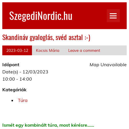
Skip
to
SzegediNordic.hu
content
Szegedi Nordic Walking oldal
Skandináv gyaloglás, svéd asztal :-)
2023-03-12
Kocsis Mária
Leave a comment
Időpont
Map Unavailable
Date(s) - 12/03/2023
10:00 - 14:00
Kategóriák
Túra
Ismét egy kombinált túra, most kérésre……