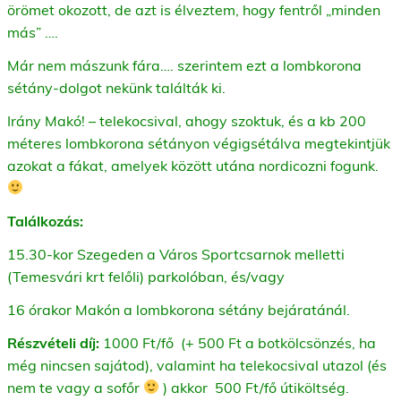
örömet okozott, de azt is élveztem, hogy fentről „minden
más” ….
Már nem mászunk fára…. szerintem ezt a lombkorona
sétány-dolgot nekünk találták ki.
Irány Makó! – telekocsival, ahogy szoktuk, és a kb 200
méteres lombkorona sétányon végigsétálva megtekintjük
azokat a fákat, amelyek között utána nordicozni fogunk.
Találkozás:
15.30-kor Szegeden a Város Sportcsarnok melletti
(Temesvári krt felőli) parkolóban, és/vagy
16 órakor Makón a lombkorona sétány bejáratánál.
Részvételi díj:
1000 Ft/fő (+ 500
Ft a botkölcsönzés, ha
még nincsen sajátod), valamint ha telekocsival utazol (és
nem te vagy a sofőr
) akkor 500 Ft/fő útiköltség.