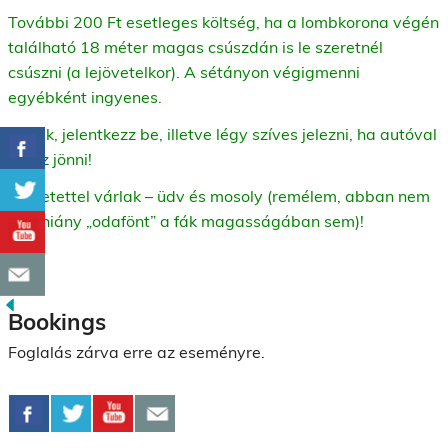
További 200 Ft esetleges költség, ha a lombkorona végén
található 18 méter magas csúszdán is le szeretnél
csúszni (a lejövetelkor). A sétányon végigmenni
egyébként ingyenes.
Kérlek, jelentkezz be, illetve légy szíves jelezni, ha autóval
tudsz jönni!
Szeretettel várlak – üdv és mosoly (remélem, abban nem
lesz hiány „odafönt” a fák magasságában sem)!
Bookings
Foglalás zárva erre az eseményre.