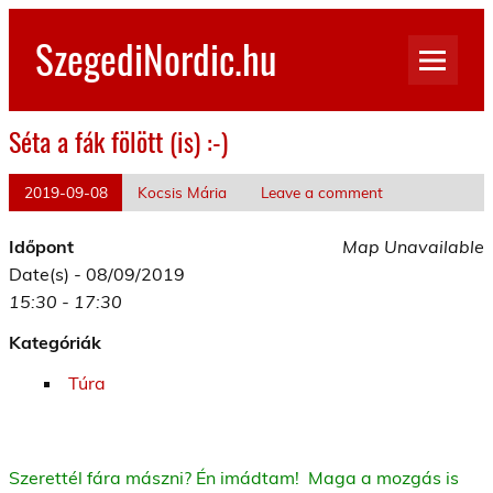
Skip
to
SzegediNordic.hu
content
Szegedi Nordic Walking oldal
Séta a fák fölött (is) :-)
2019-09-08
Kocsis Mária
Leave a comment
Időpont
Map Unavailable
Date(s) - 08/09/2019
15:30 - 17:30
Kategóriák
Túra
Szerettél fára mászni? Én imádtam! Maga a mozgás is