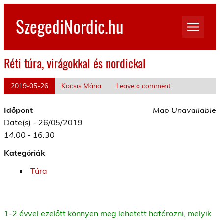
Skip
to
SzegediNordic.hu
content
Szegedi Nordic Walking oldal
Réti túra, virágokkal és nordickal
2019-05-26
Kocsis Mária
Leave a comment
Időpont
Map Unavailable
Date(s) - 26/05/2019
14:00 - 16:30
Kategóriák
Túra
1-2 évvel ezelőtt könnyen meg lehetett határozni, melyik