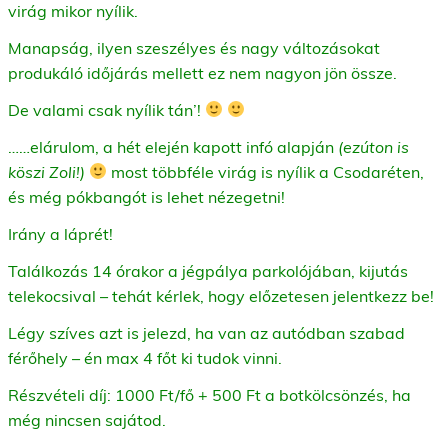
virág mikor nyílik.
Manapság, ilyen szeszélyes és nagy változásokat
produkáló időjárás mellett ez nem nagyon jön össze.
De valami csak nyílik tán’!
……elárulom, a hét elején kapott infó alapján
(ezúton is
köszi Zoli!)
most többféle virág is nyílik a Csodaréten,
és még pókbangót is lehet nézegetni!
Irány a láprét!
Találkozás 14 órakor a jégpálya parkolójában, kijutás
telekocsival – tehát kérlek, hogy előzetesen jelentkezz be!
Légy szíves azt is jelezd, ha van az autódban szabad
férőhely – én max 4 főt ki tudok vinni.
Részvételi díj: 1000 Ft/fő + 500 Ft a botkölcsönzés, ha
még nincsen sajátod.