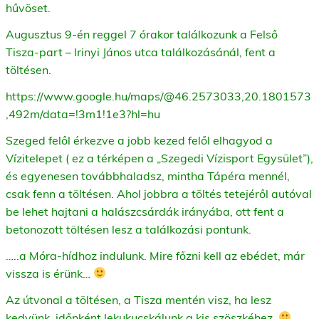
hűvöset.
Augusztus 9-én reggel 7 órakor találkozunk a Felső
Tisza-part – Irinyi János utca találkozásánál, fent a
töltésen.
https://www.google.hu/maps/@46.2573033,20.1801573
,492m/data=!3m1!1e3?hl=hu
Szeged felől érkezve a jobb kezed felől elhagyod a
Vízitelepet ( ez a térképen a „Szegedi Vízisport Egysület”),
és egyenesen továbbhaladsz, mintha Tápéra mennél,
csak fenn a töltésen. Ahol jobbra a töltés tetejéről autóval
be lehet hajtani a halászcsárdák irányába, ott fent a
betonozott töltésen lesz a találkozási pontunk.
…..a Móra-hídhoz indulunk. Mire főzni kell az ebédet, már
vissza is érünk…
Az útvonal a töltésen, a Tisza mentén visz, ha lesz
kedvünk, időnként lekukucskálunk a kis szöszkéhez.