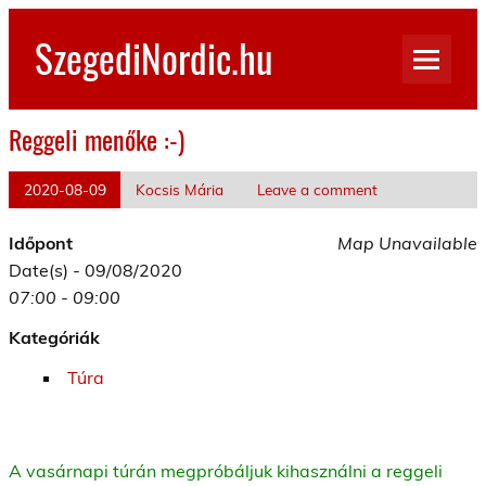
Skip
to
SzegediNordic.hu
content
Szegedi Nordic Walking oldal
Reggeli menőke :-)
2020-08-09
Kocsis Mária
Leave a comment
Időpont
Map Unavailable
Date(s) - 09/08/2020
07:00 - 09:00
Kategóriák
Túra
A vasárnapi túrán megpróbáljuk kihasználni a reggeli