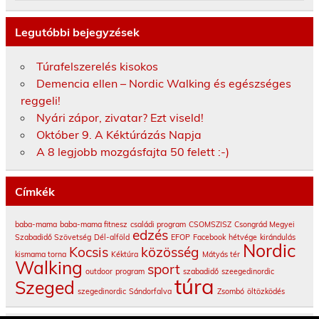
Legutóbbi bejegyzések
Túrafelszerelés kisokos
Demencia ellen – Nordic Walking és egészséges
reggeli!
Nyári zápor, zivatar? Ezt viseld!
Október 9. A Kéktúrázás Napja
A 8 legjobb mozgásfajta 50 felett :-)
Címkék
baba-mama
baba-mama fitnesz
családi program
CSOMSZISZ
Csongrád Megyei
edzés
Szabadidő Szövetség
Dél-alföld
EFOP
Facebook
hétvége
kirándulás
Nordic
Kocsis
közösség
kismama torna
Kéktúra
Mátyás tér
Walking
sport
outdoor
program
szabadidő
szeegedinordic
túra
Szeged
szegedinordic
Sándorfalva
Zsombó
öltözködés