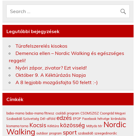
Legutóbbi bejegyzések
Túrafelszerelés kisokos
Demencia ellen – Nordic Walking és egészséges
reggeli!
Nyári zápor, zivatar? Ezt viseld!
Október 9. A Kéktúrázás Napja
A 8 legjobb mozgásfajta 50 felett :-)
Címkék
baba-mama
baba-mama fitnesz
családi program
CSOMSZISZ
Csongrád Megyei
edzés
Szabadidő Szövetség
Dél-alföld
EFOP
Facebook
hétvége
kirándulás
Nordic
Kocsis
közösség
kismama torna
Kéktúra
Mátyás tér
Walking
sport
outdoor
program
szabadidő
szeegedinordic