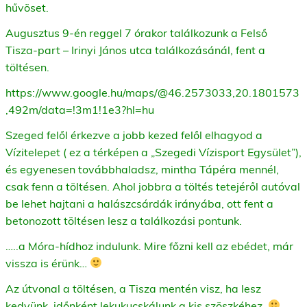
hűvöset.
Augusztus 9-én reggel 7 órakor találkozunk a Felső
Tisza-part – Irinyi János utca találkozásánál, fent a
töltésen.
https://www.google.hu/maps/@46.2573033,20.1801573
,492m/data=!3m1!1e3?hl=hu
Szeged felől érkezve a jobb kezed felől elhagyod a
Vízitelepet ( ez a térképen a „Szegedi Vízisport Egysület”),
és egyenesen továbbhaladsz, mintha Tápéra mennél,
csak fenn a töltésen. Ahol jobbra a töltés tetejéről autóval
be lehet hajtani a halászcsárdák irányába, ott fent a
betonozott töltésen lesz a találkozási pontunk.
…..a Móra-hídhoz indulunk. Mire főzni kell az ebédet, már
vissza is érünk…
Az útvonal a töltésen, a Tisza mentén visz, ha lesz
kedvünk, időnként lekukucskálunk a kis szöszkéhez.