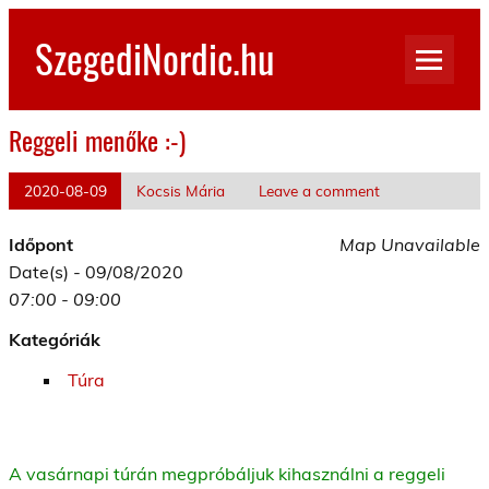
Skip
to
SzegediNordic.hu
content
Szegedi Nordic Walking oldal
Reggeli menőke :-)
2020-08-09
Kocsis Mária
Leave a comment
Időpont
Map Unavailable
Date(s) - 09/08/2020
07:00 - 09:00
Kategóriák
Túra
A vasárnapi túrán megpróbáljuk kihasználni a reggeli