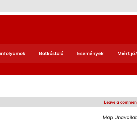
anfolyamok
Botkóstoló
Események
Miért jó?
Leave a commen
Map Unavaila