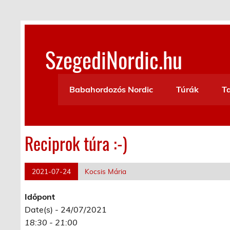
Skip
to
content
SzegediNordic.hu
Szegedi Nordic Walking oldal
Babahordozós Nordic
Túrák
T
Reciprok túra :-)
2021-07-24
Kocsis Mária
Időpont
Date(s) - 24/07/2021
18:30 - 21:00