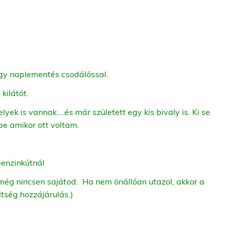
y naplementés csodálóssal.
kilátót.
yek is vannak….és már született egy kis bivaly is. Ki se
pe amikor ott voltam.
benzinkútnál
 még nincsen sajátod. Ha nem önállóan utazol, akkor a
ltség hozzájárulás.)