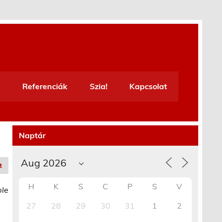
Referenciák
Szia!
Kapcsolat
Naptár
t
H
K
S
C
P
S
V
ble
27
28
29
30
31
1
2