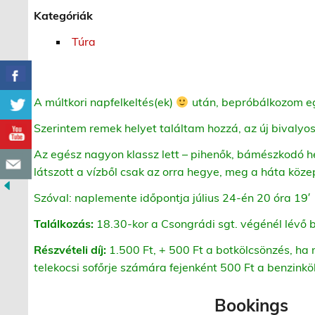
Kategóriák
Túra
A múltkori napfelkeltés(ek)
után, bepróbálkozom eg
Szerintem remek helyet találtam hozzá, az új bivalyos 
Az egész nagyon klassz lett – pihenők, bámészkodó hel
látszott a vízből csak az orra hegye, meg a háta köze
Szóval: naplemente időpontja július 24-én 20 óra 19′
Találkozás:
18.30-kor a Csongrádi sgt. végénél lévő 
Részvételi díj:
1.500 Ft, + 500 Ft a botkölcsönzés, ha
telekocsi sofőrje számára fejenként 500 Ft a benzinkö
Bookings