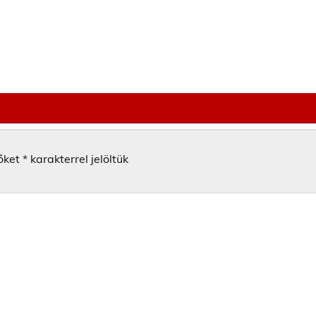
őket
*
karakterrel jelöltük