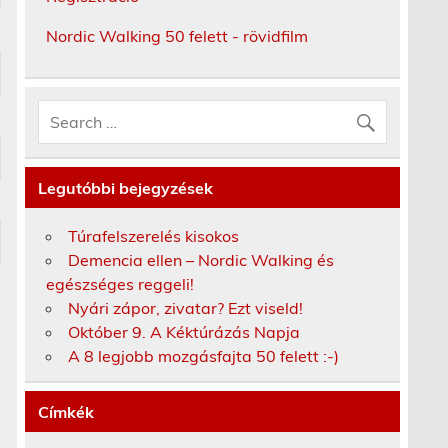
Nordic Walking 50 felett - rövidfilm
Legutóbbi bejegyzések
Túrafelszerelés kisokos
Demencia ellen – Nordic Walking és
egészséges reggeli!
Nyári zápor, zivatar? Ezt viseld!
Október 9. A Kéktúrázás Napja
A 8 legjobb mozgásfajta 50 felett :-)
Címkék