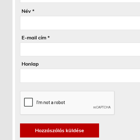
Név
*
E-mail cím
*
Honlap