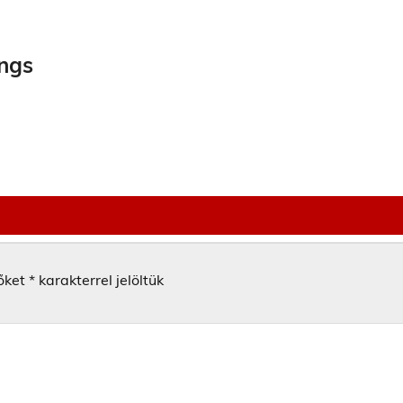
ngs
őket
*
karakterrel jelöltük