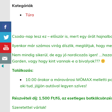
Kategóriák
Túra
Csoda-nap lesz ez – először is, mert egy órát hajnal
Ilyenkor már számos virág díszlik, meglátjuk, hogy m
Nem mindig sikerül, de egy jó nordicozás igen! ….haz
Garden, vagy hogy kint vannak-e a bivalyok???
Találkozás:
10.00 órakor a móravárosi MÖMAX melletti par
aki tud, jöjjön autóval legyen szíves!
Részvételi díj: 1.500 Ft/fő, az esetleges botkölcsönzés
Szeretettel várlak!