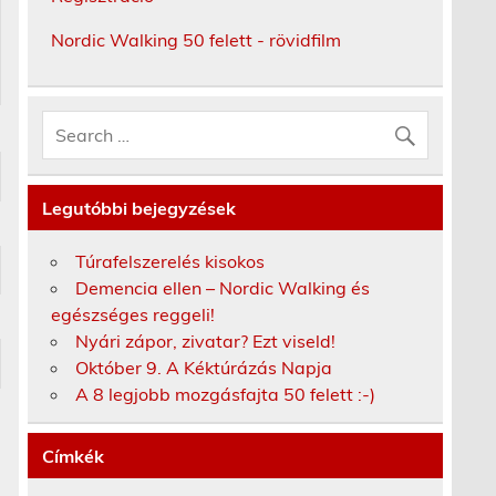
Nordic Walking 50 felett - rövidfilm
Legutóbbi bejegyzések
Túrafelszerelés kisokos
Demencia ellen – Nordic Walking és
egészséges reggeli!
Nyári zápor, zivatar? Ezt viseld!
Október 9. A Kéktúrázás Napja
A 8 legjobb mozgásfajta 50 felett :-)
Címkék