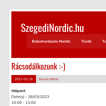
Skip
to
content
SzegediNordic.hu
Szegedi Nordic Walking oldal
Babahordozós Nordic
Túrák
T
Rácsodálkozunk :-)
2023-03-26
Kocsis Mária
Időpont
Date(s) - 26/03/2023
10:00 - 13:00