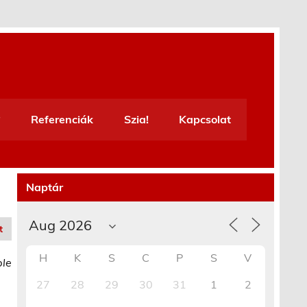
Referenciák
Szia!
Kapcsolat
Naptár
t
H
K
S
C
P
S
V
ble
27
28
29
30
31
1
2