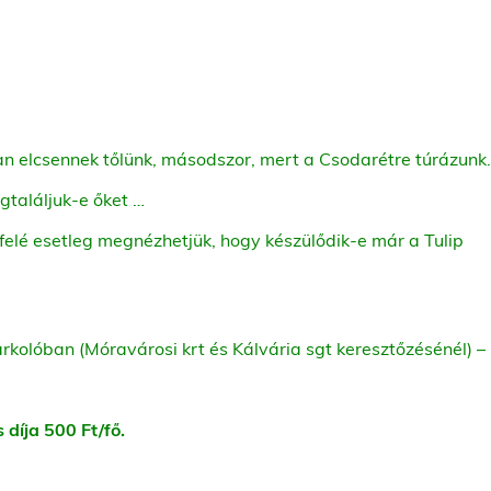
ban elcsennek tőlünk, másodszor, mert a Csodarétre túrázunk
egtaláljuk-e őket …
afelé esetleg megnézhetjük, hogy készülődik-e már a Tulip
kolóban (Móravárosi krt és Kálvária sgt keresztőzésénél) –
 díja 500 Ft/fő.