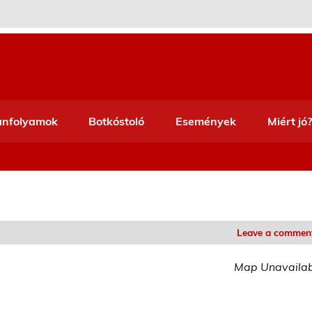
anfolyamok
Botkóstoló
Események
Miért jó?
Leave a commen
Map Unavaila