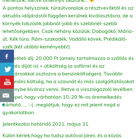
A pontos helyszínek, túraútvonalak a résztvevőktől és az
aktuális időjárástól függően kerülnek kiválasztásra, de a
környék tobzódik jobbnál-jobb és szebbnél-szebb
lehetőségekben. Csak néhány közülük: Dobogókő, Mária-
út, Kék túra, Rám-szakadék, Vadálló kövek, Prédikáló-
szék (két utóbbi keményebb!).
Részvételi díj: 20.000 Ft (amely tartalmazza a szállás és
étkezés díját is) + útiköltség (a sofőrrel és az
utastársakkal osztozva a benzinköltségen). További
opcionális költség, ha a szaunát és más szolgáltatásokat
is igénybe kívánsz venni, illetve a visszaigazoló levélben
szerepel, hogy várhatóan 10-20 %-os áremelkedés
várható….. :-(…meglátjuk, hogy ez mit jelent majd a
gyakorlatban.
Jelentkezési határidő 2021. május 31.
Külön kérlek,hogy ha tudsz autóval jönni, és a közös