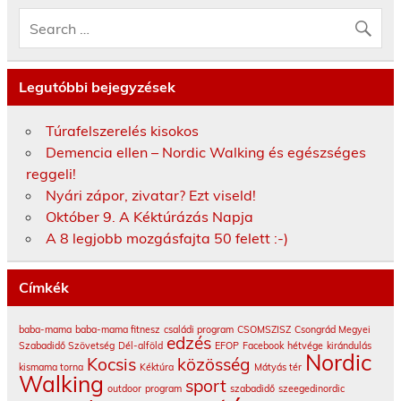
Legutóbbi bejegyzések
Túrafelszerelés kisokos
Demencia ellen – Nordic Walking és egészséges
reggeli!
Nyári zápor, zivatar? Ezt viseld!
Október 9. A Kéktúrázás Napja
A 8 legjobb mozgásfajta 50 felett :-)
Címkék
baba-mama
baba-mama fitnesz
családi program
CSOMSZISZ
Csongrád Megyei
edzés
Szabadidő Szövetség
Dél-alföld
EFOP
Facebook
hétvége
kirándulás
Nordic
Kocsis
közösség
kismama torna
Kéktúra
Mátyás tér
Walking
sport
outdoor
program
szabadidő
szeegedinordic