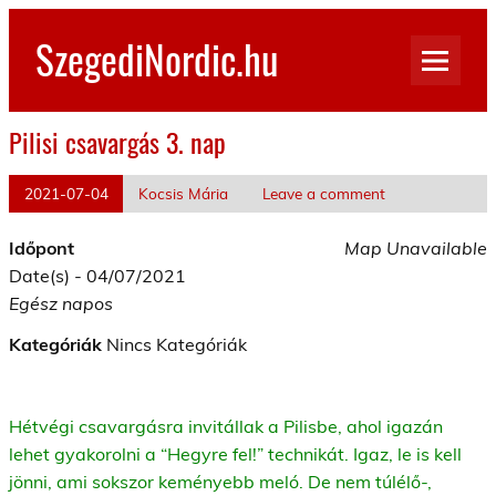
Skip
to
SzegediNordic.hu
content
Szegedi Nordic Walking oldal
Pilisi csavargás 3. nap
2021-07-04
Kocsis Mária
Leave a comment
Időpont
Map Unavailable
Date(s) - 04/07/2021
Egész napos
Kategóriák
Nincs Kategóriák
Hétvégi csavargásra invitállak a Pilisbe, ahol igazán
lehet gyakorolni a “Hegyre fel!” technikát. Igaz, le is kell
jönni, ami sokszor keményebb meló. De nem túlélő-,