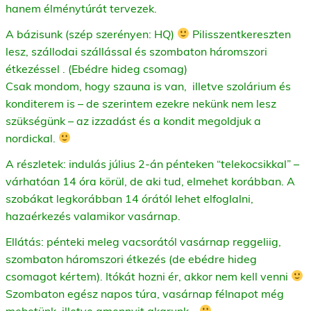
hanem élménytúrát tervezek.
A bázisunk (szép szerényen: HQ)
Pilisszentkereszten
lesz, szállodai szállással és szombaton háromszori
étkezéssel . (Ebédre hideg csomag)
Csak mondom, hogy szauna is van, illetve szolárium és
konditerem is – de szerintem ezekre nekünk nem lesz
szükségünk – az izzadást és a kondit megoldjuk a
nordickal.
A részletek: indulás július 2-án pénteken “telekocsikkal” –
várhatóan 14 óra körül, de aki tud, elmehet korábban. A
szobákat legkorábban 14 órától lehet elfoglalni,
hazaérkezés valamikor vasárnap.
Ellátás: pénteki meleg vacsorától vasárnap reggeliig,
szombaton háromszori étkezés (de ebédre hideg
csomagot kértem). Itókát hozni ér, akkor nem kell venni
Szombaton egész napos túra, vasárnap félnapot még
mehetünk, illetve amennyit akarunk…