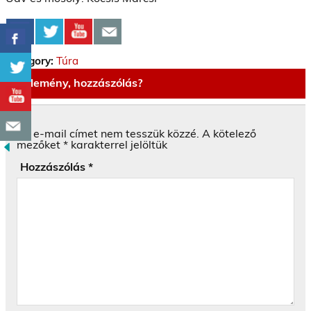
Category:
Túra
Vélemény, hozzászólás?
Az e-mail címet nem tesszük közzé.
A kötelező
mezőket
*
karakterrel jelöltük
Hozzászólás
*