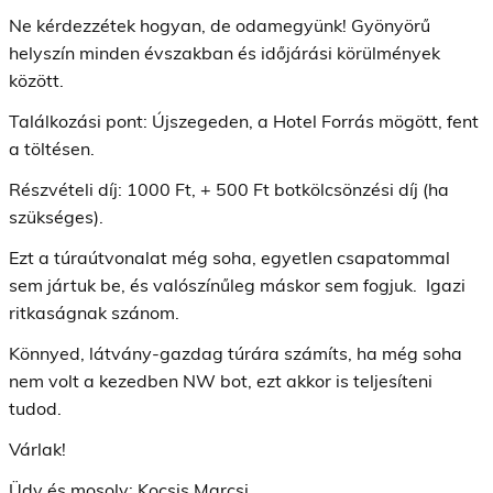
Ne kérdezzétek hogyan, de odamegyünk! Gyönyörű
helyszín minden évszakban és időjárási körülmények
között.
Találkozási pont: Újszegeden, a Hotel Forrás mögött, fent
a töltésen.
Részvételi díj: 1000 Ft, + 500 Ft botkölcsönzési díj (ha
szükséges).
Ezt a túraútvonalat még soha, egyetlen csapatommal
sem jártuk be, és valószínűleg máskor sem fogjuk. Igazi
ritkaságnak szánom.
Könnyed, látvány-gazdag túrára számíts, ha még soha
nem volt a kezedben NW bot, ezt akkor is teljesíteni
tudod.
Várlak!
Üdv és mosoly: Kocsis Marcsi