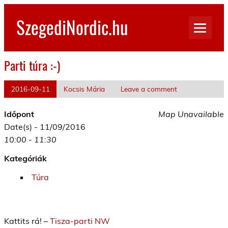
Skip
to
SzegediNordic.hu
content
Szegedi Nordic Walking oldal
Parti túra :-)
2016-09-11
Kocsis Mária
Leave a comment
Időpont
Map Unavailable
Date(s) - 11/09/2016
10:00 - 11:30
Kategóriák
Túra
Kattits rá! –
Tisza-parti NW