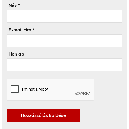
Név
*
E-mail cím
*
Honlap