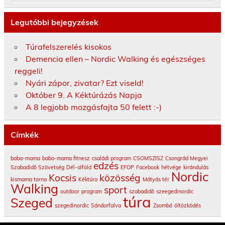
Legutóbbi bejegyzések
Túrafelszerelés kisokos
Demencia ellen – Nordic Walking és egészséges
reggeli!
Nyári zápor, zivatar? Ezt viseld!
Október 9. A Kéktúrázás Napja
A 8 legjobb mozgásfajta 50 felett :-)
Címkék
baba-mama
baba-mama fitnesz
családi program
CSOMSZISZ
Csongrád Megyei
edzés
Szabadidő Szövetség
Dél-alföld
EFOP
Facebook
hétvége
kirándulás
Nordic
Kocsis
közösség
kismama torna
Kéktúra
Mátyás tér
Walking
sport
outdoor
program
szabadidő
szeegedinordic
túra
Szeged
szegedinordic
Sándorfalva
Zsombó
öltözködés