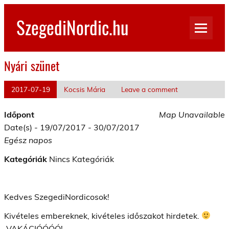
Skip
to
SzegediNordic.hu
content
Szegedi Nordic Walking oldal
Nyári szünet
2017-07-19
Kocsis Mária
Leave a comment
Időpont
Map Unavailable
Date(s) - 19/07/2017 - 30/07/2017
Egész napos
Kategóriák
Nincs Kategóriák
Kedves SzegediNordicosok!
Kivételes embereknek, kivételes időszakot hirdetek.
VAKÁCIÓÓÓÓ!