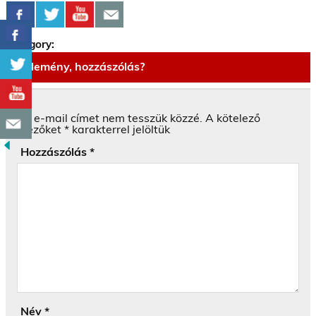
Category:
Vélemény, hozzászólás?
Az e-mail címet nem tesszük közzé.
A kötelező
mezőket
*
karakterrel jelöltük
Hozzászólás
*
Név
*