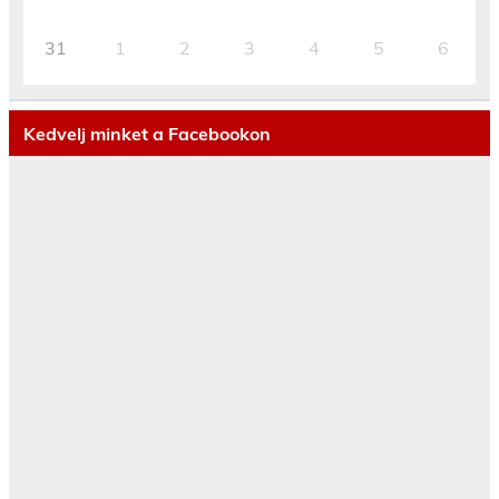
31
1
2
3
4
5
6
Kedvelj minket a Facebookon