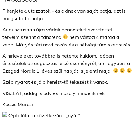
Pihenjetek, utazzatok – és akinek van saját botja, azt is
megsétáltathatja…..
Augusztusban újra várlak benneteket szeretettel –
terveim szerint a táncrend
nem változik, marad a
keddi Mátyás téri nordicozás és a hétvégi túra szervezés.
A hírleveleket továbbra is hetente küldöm, időben
értesítelek az augusztusi első eseményről, ami egyben a
SzegediNordic 1. éves szülinapját is jelenti majd.
Szép nyarat és jó pihenést-töltekezést kívánok,
VISZLÁT, addig is üdv és mosoly mindenkinek!
Kocsis Marcsi