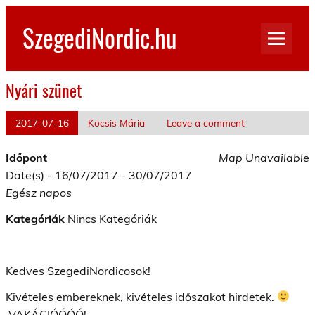
Skip
to
SzegediNordic.hu
content
Szegedi Nordic Walking oldal
Nyári szünet
2017-07-16
Kocsis Mária
Leave a comment
Időpont
Map Unavailable
Date(s) - 16/07/2017 - 30/07/2017
Egész napos
Kategóriák
Nincs Kategóriák
Kedves SzegediNordicosok!
Kivételes embereknek, kivételes időszakot hirdetek.
VAKÁCIÓÓÓÓ!