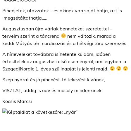
Pihenjetek, utazzatok – és akinek van saját botja, azt is
megsétáltathatja…..
Augusztusban újra várlak benneteket szeretettel –
terveim szerint a táncrend
nem változik, marad a
keddi Mátyás téri nordicozás és a hétvégi túra szervezés.
A hírleveleket továbbra is hetente küldöm, időben
értesítelek az augusztusi első eseményről, ami egyben a
SzegediNordic 1. éves szülinapját is jelenti majd.
Szép nyarat és jó pihenést-töltekezést kívánok,
VISZLÁT, addig is üdv és mosoly mindenkinek!
Kocsis Marcsi