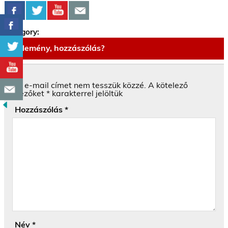
Category:
Vélemény, hozzászólás?
Az e-mail címet nem tesszük közzé.
A kötelező
mezőket
*
karakterrel jelöltük
Hozzászólás
*
Név
*