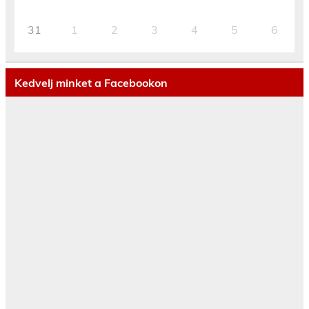
31
1
2
3
4
5
6
Kedvelj minket a Facebookon