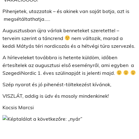
Pihenjetek, utazzatok – és akinek van saját botja, azt is
megsétáltathatja…..
Augusztusban újra várlak benneteket szeretettel –
terveim szerint a táncrend
nem változik, marad a
keddi Mátyás téri nordicozás és a hétvégi túra szervezés.
A hírleveleket továbbra is hetente küldöm, időben
értesítelek az augusztusi első eseményről, ami egyben a
SzegediNordic 1. éves szülinapját is jelenti majd.
Szép nyarat és jó pihenést-töltekezést kívánok,
VISZLÁT, addig is üdv és mosoly mindenkinek!
Kocsis Marcsi