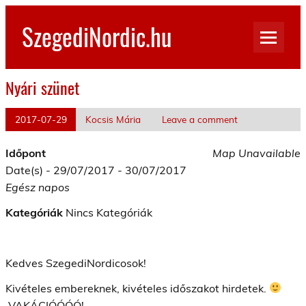
Skip
to
SzegediNordic.hu
content
Szegedi Nordic Walking oldal
Nyári szünet
2017-07-29
Kocsis Mária
Leave a comment
Időpont
Map Unavailable
Date(s) - 29/07/2017 - 30/07/2017
Egész napos
Kategóriák
Nincs Kategóriák
Kedves SzegediNordicosok!
Kivételes embereknek, kivételes időszakot hirdetek.
VAKÁCIÓÓÓÓ!