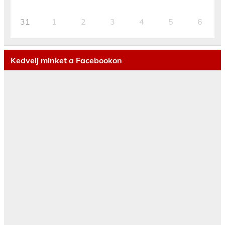
31
1
2
3
4
5
6
Kedvelj minket a Facebookon