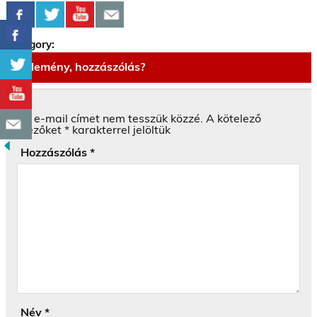
Category:
Vélemény, hozzászólás?
Az e-mail címet nem tesszük közzé.
A kötelező
mezőket
*
karakterrel jelöltük
Hozzászólás
*
Név
*