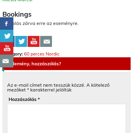
Bookings
Foglalás zárva erre az eseményre.
Category:
60 perces Nordic
Vélemény, hozzászólás?
Az e-mail címet nem tesszük közzé.
A kötelező
mezőket
*
karakterrel jelöltük
Hozzászólás
*