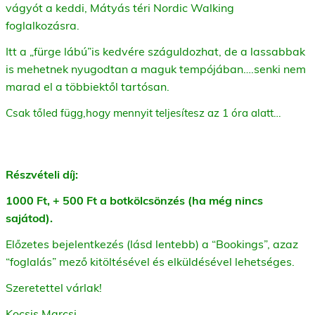
vágyót a keddi, Mátyás téri Nordic Walking
foglalkozásra.
Itt a „fürge lábú”is kedvére száguldozhat, de a lassabbak
is mehetnek nyugodtan a maguk tempójában….senki nem
marad el a többiektől tartósan.
Csak tőled függ,hogy mennyit teljesítesz az 1 óra alatt…
Részvételi díj:
1000 Ft, + 500 Ft a botkölcsönzés (ha még nincs
sajátod).
Előzetes bejelentkezés (lásd lentebb) a “Bookings”, azaz
“foglalás” mező kitöltésével és elküldésével lehetséges.
Szeretettel várlak!
Kocsis Marcsi