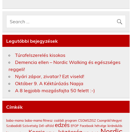
Legutóbbi bejegyzések
Túrafelszerelés kisokos
Demencia ellen – Nordic Walking és egészséges
reggeli!
Nyári zápor, zivatar? Ezt viseld!
Október 9. A Kéktúrázás Napja
A 8 legjobb mozgásfajta 50 felett :-)
Címkék
baba-mama
baba-mama fitnesz
családi program
CSOMSZISZ
Csongrád Megyei
edzés
Szabadidő Szövetség
Dél-alföld
EFOP
Facebook
hétvége
kirándulás
Nordic