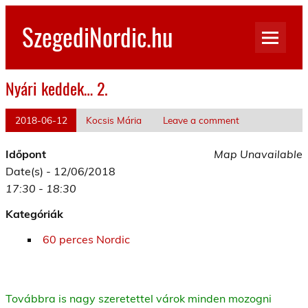
Skip
to
SzegediNordic.hu
content
Szegedi Nordic Walking oldal
Nyári keddek… 2.
2018-06-12
Kocsis Mária
Leave a comment
Időpont
Map Unavailable
Date(s) - 12/06/2018
17:30 - 18:30
Kategóriák
60 perces Nordic
Továbbra is nagy szeretettel várok minden mozogni