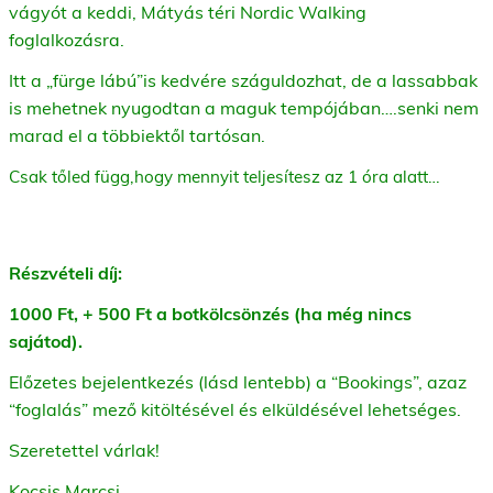
vágyót a keddi, Mátyás téri Nordic Walking
foglalkozásra.
Itt a „fürge lábú”is kedvére száguldozhat, de a lassabbak
is mehetnek nyugodtan a maguk tempójában….senki nem
marad el a többiektől tartósan.
Csak tőled függ,hogy mennyit teljesítesz az 1 óra alatt…
Részvételi díj:
1000 Ft, + 500 Ft a botkölcsönzés (ha még nincs
sajátod).
Előzetes bejelentkezés (lásd lentebb) a “Bookings”, azaz
“foglalás” mező kitöltésével és elküldésével lehetséges.
Szeretettel várlak!
Kocsis Marcsi