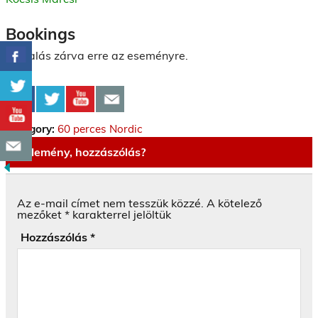
Bookings
Foglalás zárva erre az eseményre.
Category:
60 perces Nordic
Vélemény, hozzászólás?
Az e-mail címet nem tesszük közzé.
A kötelező
mezőket
*
karakterrel jelöltük
Hozzászólás
*