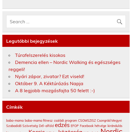
Legutóbbi bejegyzések
Túrafelszerelés kisokos
Demencia ellen – Nordic Walking és egészséges
reggeli!
Nyári zápor, zivatar? Ezt viseld!
Október 9. A Kéktúrázás Napja
A 8 legjobb mozgásfajta 50 felett :-)
Címkék
baba-mama
baba-mama fitnesz
családi program
CSOMSZISZ
Csongrád Megyei
edzés
Szabadidő Szövetség
Dél-alföld
EFOP
Facebook
hétvége
kirándulás
Nordic