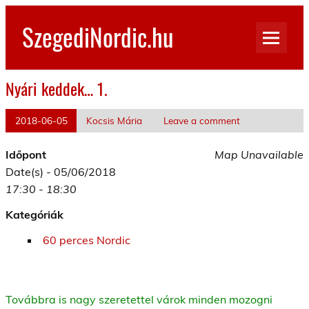
Skip
to
SzegediNordic.hu
content
Szegedi Nordic Walking oldal
Nyári keddek… 1.
2018-06-05
Kocsis Mária
Leave a comment
Időpont
Map Unavailable
Date(s) - 05/06/2018
17:30 - 18:30
Kategóriák
60 perces Nordic
Továbbra is nagy szeretettel várok minden mozogni