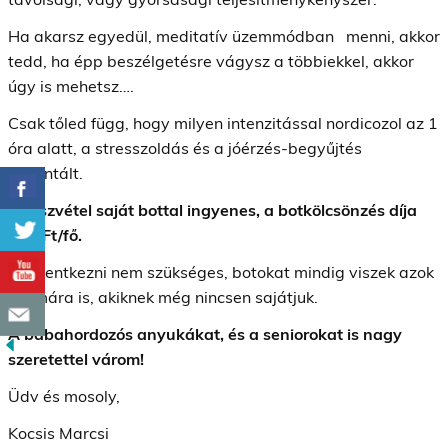
Ha akarsz egyedül, meditatív üzemmódban menni, akkor
tedd, ha épp beszélgetésre vágysz a többiekkel, akkor
úgy is mehetsz….
Csak tőled függ, hogy milyen intenzitással nordicozol az 1
óra alatt, a stresszoldás és a jóérzés-begyűjtés
garantált.
A részvétel saját bottal ingyenes, a botkölcsönzés díja
500 Ft/fő.
Bejelentkezni nem szükséges, botokat mindig viszek azok
számára is, akiknek még nincsen sajátjuk.
A babahordozós anyukákat, és a seniorokat is nagy
szeretettel várom!
Üdv és mosoly,
Kocsis Marcsi