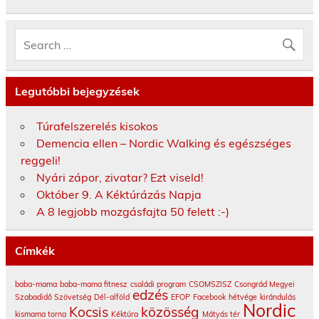
Legutóbbi bejegyzések
Túrafelszerelés kisokos
Demencia ellen – Nordic Walking és egészséges
reggeli!
Nyári zápor, zivatar? Ezt viseld!
Október 9. A Kéktúrázás Napja
A 8 legjobb mozgásfajta 50 felett :-)
Címkék
baba-mama
baba-mama fitnesz
családi program
CSOMSZISZ
Csongrád Megyei
edzés
Szabadidő Szövetség
Dél-alföld
EFOP
Facebook
hétvége
kirándulás
Nordic
Kocsis
közösség
kismama torna
Kéktúra
Mátyás tér