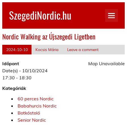
Skip
to
SzegediNordic.hu
content
Szegedi Nordic Walking oldal
Nordic Walking az Újszegedi Ligetben
2024-10-10
Kocsis Mária
Leave a comment
Időpont
Map Unavailable
Date(s) - 10/10/2024
17:30 - 18:30
Kategóriák
60 perces Nordic
Babahurcis Nordic
Botkóstoló
Senior Nordic