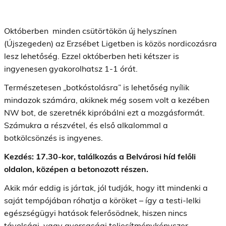
Októberben minden csütörtökön új helyszínen
(Újszegeden) az Erzsébet Ligetben is közös nordicozásra
lesz lehetőség. Ezzel októberben heti kétszer is
ingyenesen gyakorolhatsz 1-1 órát.
Természetesen „botkóstolásra” is lehetőség nyílik
mindazok számára, akiknek még sosem volt a kezében
NW bot, de szeretnék kipróbálni ezt a mozgásformát.
Számukra a részvétel, és első alkalommal a
botkölcsönzés is ingyenes.
Kezdés: 17.30-kor, találkozás a Belvárosi híd felőli
oldalon, középen a betonozott részen.
Akik már eddig is jártak, jól tudják, hogy itt mindenki a
saját tempójában róhatja a köröket – így a testi-lelki
egészségügyi hatások felerősödnek, hiszen nincs
távolsági, vagy gyorsasági teljesítménykényszer.