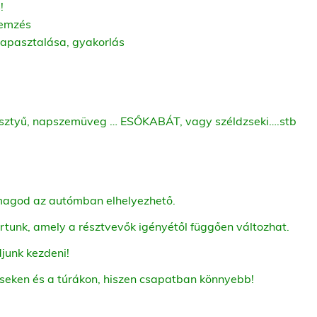
!
lemzés
tapasztalása, gyakorlás
 kesztyű, napszemüveg … ESŐKABÁT, vagy széldzseki….stb
omagod az autómban elhelyezhető.
rtunk, amely a résztvevők igényétől függően változhat.
junk kezdeni!
éseken és a túrákon, hiszen csapatban könnyebb!