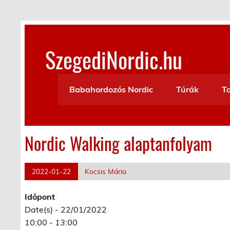
Skip
to
content
SzegediNordic.hu
Szegedi Nordic Walking oldal
Babahordozós Nordic
Túrák
T
Nordic Walking alaptanfolyam
2022-01-22
Kocsis Mária
Időpont
Date(s) - 22/01/2022
10:00 - 13:00