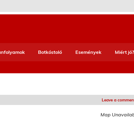
anfolyamok
Botkóstoló
Események
Miért jó?
Leave a commen
Map Unavaila