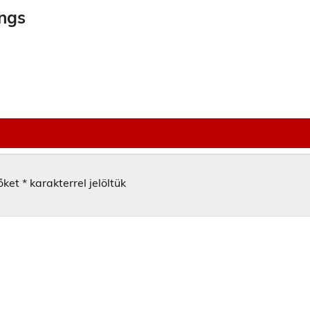
ngs
őket
*
karakterrel jelöltük