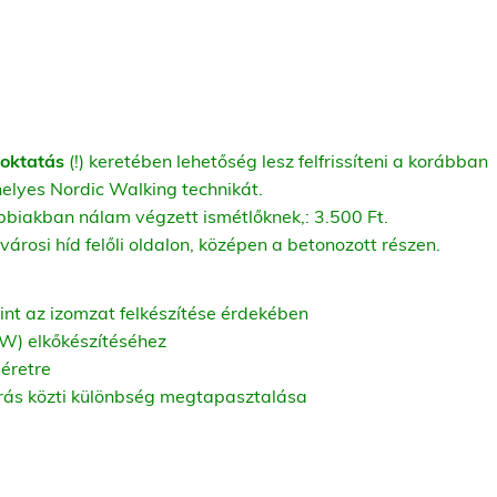
 oktatás
(!) keretében lehetőség lesz felfrissíteni a korábban
 helyes Nordic Walking technikát.
ábbiakban nálam végzett ismétlőknek,: 3.500 Ft.
rosi híd felőli oldalon, középen a betonozott részen.
int az izomzat felkészítése érdekében
NW) elkőkészítéséhez
méretre
árás közti különbség megtapasztalása