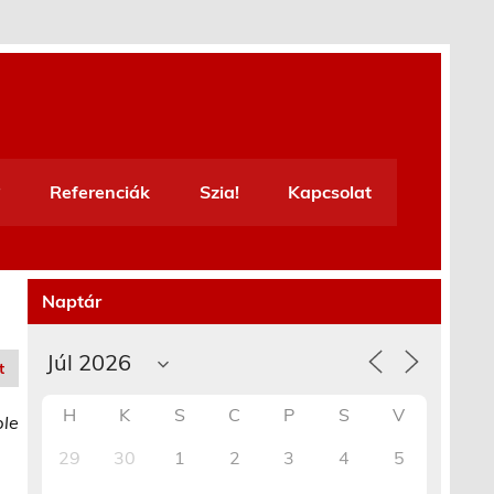
Referenciák
Szia!
Kapcsolat
Naptár
t
H
K
S
C
P
S
V
ble
29
30
1
2
3
4
5