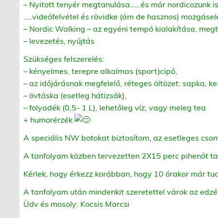
– Nyitott tenyér megtanulása……és már nordicozunk is
…..videófelvétel és rövidke (ám de hasznos) mozgáse
– Nordic Walking – az egyéni tempó kialakítása, meg
– levezetés, nyújtás
Szükséges felszerelés:
– kényelmes, terepre alkalmas (sport)cipő,
– az időjárásnak megfelelő, réteges öltözet: sapka,
– övtáska (esetleg hátizsák),
– folyadék (0,5- 1 L), lehetőleg víz, vagy meleg
tea
+ humorérzék
A speciális NW botokat biztosítom, az esetleges cs
A tanfolyam közben tervezetten 2X15 perc pihenőt ta
Kérlek, hogy érkezz korábban, hogy 10 órakor már tud
A tanfolyam után mindenkit szeretettel várok az edz
Üdv és mosoly: Kocsis Marcsi