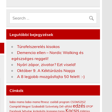
Legutóbbi bejegyzések
Túrafelszerelés kisokos
Demencia ellen – Nordic Walking és
egészséges reggeli!
Nyári zápor, zivatar? Ezt viseld!
Október 9. A Kéktúrázás Napja
A 8 legjobb mozgásfajta 50 felett :-)
Címkék
baba-mama
baba-mama fitnesz
családi program
CSOMSZISZ
edzés
Csongrád Megyei Szabadidő Szövetség
Dél-alföld
EFOP
Kocsis
Facebook
hétvége
kirándulás
kismama torna
Kéktúra