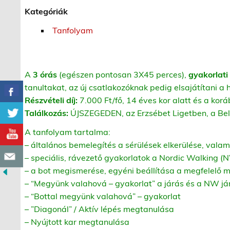
Kategóriák
Tanfolyam
A
3 órás
(egészen pontosan 3X45 perces),
gyakorlati
tanultakat, az új csatlakozóknak pedig elsajátítani a
Részvételi díj:
7.000 Ft/fő, 14 éves kor alatt és a kor
Találkozás:
ÚJSZEGEDEN, az Erzsébet Ligetben, a Belvá
A tanfolyam tartalma:
– általános bemelegítés a sérülések elkerülése, valam
– speciális, rávezető gyakorlatok a Nordic Walking (
– a bot megismerése, egyéni beállítása a megfelelő 
– “Megyünk valahová – gyakorlat” a járás és a NW j
– “Bottal megyünk valahová” – gyakorlat
– ”Diagonál” / Aktív lépés megtanulása
– Nyújtott kar megtanulása