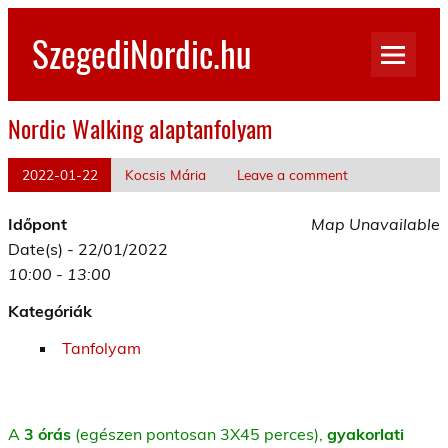
Skip
to
SzegediNordic.hu
content
Szegedi Nordic Walking oldal
Nordic Walking alaptanfolyam
2022-01-22
Kocsis Mária
Leave a comment
Időpont
Map Unavailable
Date(s) - 22/01/2022
10:00 - 13:00
Kategóriák
Tanfolyam
A
3 órás
(egészen pontosan 3X45 perces),
gyakorlati