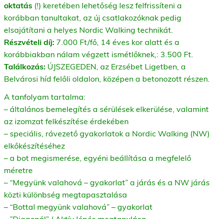
oktatás
(!) keretében lehetőség lesz felfrissíteni a
korábban tanultakat, az új csatlakozóknak pedig
elsajátítani a helyes Nordic Walking technikát.
Részvételi díj:
7.000 Ft/fő, 14 éves kor alatt és a
korábbiakban nálam végzett ismétlőknek,: 3.500 Ft.
Találkozás:
ÚJSZEGEDEN, az Erzsébet Ligetben, a
Belvárosi híd felőli oldalon, középen a betonozott részen.
A tanfolyam tartalma:
– általános bemelegítés a sérülések elkerülése, valamint
az izomzat felkészítése érdekében
– speciális, rávezető gyakorlatok a Nordic Walking (NW)
elkőkészítéséhez
– a bot megismerése, egyéni beállítása a megfelelő
méretre
– “Megyünk valahová – gyakorlat” a járás és a NW járás
közti különbség megtapasztalása
– “Bottal megyünk valahová” – gyakorlat
– ”Diagonál” / Aktív lépés megtanulása