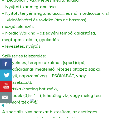
– Nyújtott kar megtanulása
– Nyitott tenyér megtanulása……és már nordicozunk is!
…..videófelvétel és rövidke (ám de hasznos)
mozgáselemzés
– Nordic Walking – az egyéni tempó kialakítása,
megtapasztalása, gyakorlás
– levezetés, nyújtás
Szükséges felszerelés:
– kényelmes, terepre alkalmas (sport)cipő,
– az időjárásnak megfelelő, réteges öltözet: sapka,
kesztyű, napszemüveg … ESŐKABÁT, vagy
széldzseki….stb
– övtáska (esetleg hátizsák),
– folyadék (0,5- 1 L), lehetőleg víz, vagy meleg
tea
+ humorérzék
A speciális NW botokat biztosítom, az esetleges