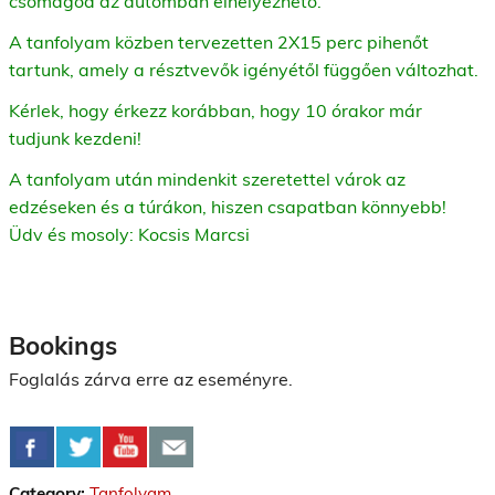
csomagod az autómban elhelyezhető.
A tanfolyam közben tervezetten 2X15 perc pihenőt
tartunk, amely a résztvevők igényétől függően változhat.
Kérlek, hogy érkezz korábban, hogy 10 órakor már
tudjunk kezdeni!
A tanfolyam után mindenkit szeretettel várok az
edzéseken és a túrákon, hiszen csapatban könnyebb!
Üdv és mosoly: Kocsis Marcsi
Bookings
Foglalás zárva erre az eseményre.
Category:
Tanfolyam