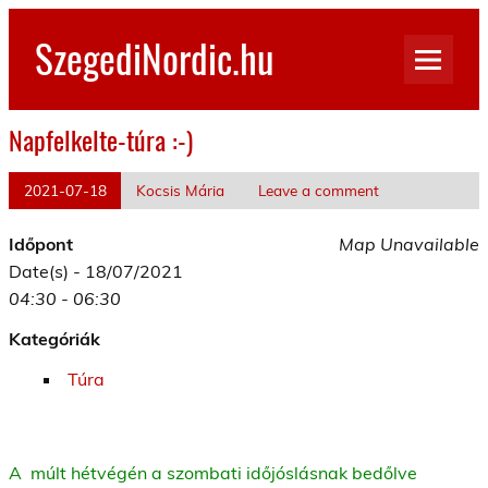
Skip
to
SzegediNordic.hu
content
Szegedi Nordic Walking oldal
Napfelkelte-túra :-)
2021-07-18
Kocsis Mária
Leave a comment
Időpont
Map Unavailable
Date(s) - 18/07/2021
04:30 - 06:30
Kategóriák
Túra
A múlt hétvégén a szombati időjóslásnak bedőlve