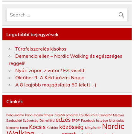
Legutóbbi bejegyzések
Túrafelszerelés kisokos
Demencia ellen – Nordic Walking és egészséges
reggeli!
Nyári zápor, zivatar? Ezt viseld!
Október 9. A Kéktúrázás Napja
A 8 legjobb mozgásfajta 50 felett :-)
Címkék
baba-mama
baba-mama fitnesz
családi program
CSOMSZISZ
Csongrád Megyei
edzés
Szabadidő Szövetség
Dél-alföld
EFOP
Facebook
hétvége
kirándulás
Nordic
Kocsis
közösség
kismama torna
Kéktúra
Mátyás tér
Walking