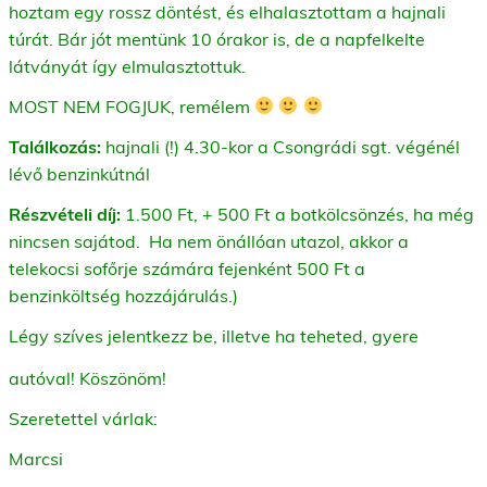
hoztam egy rossz döntést, és elhalasztottam a hajnali
túrát. Bár jót mentünk 10 órakor is, de a napfelkelte
látványát így elmulasztottuk.
MOST NEM FOGJUK, remélem
Találkozás:
hajnali (!) 4.30-kor a Csongrádi sgt. végénél
lévő benzinkútnál
Részvételi díj:
1.500 Ft, + 500 Ft a botkölcsönzés, ha még
nincsen sajátod. Ha nem önállóan utazol, akkor a
telekocsi sofőrje számára fejenként 500 Ft a
benzinköltség hozzájárulás.)
Légy szíves jelentkezz be, illetve ha teheted, gyere
autóval! Köszönöm!
Szeretettel várlak:
Marcsi