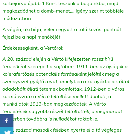
körbejárva újabb 1 Km-t teszünk a botjainkba, majd
megkezdődhet a domb-menet…. igény szerint többféle
módozatban.
A végén, aki bírja, velem együtt a találkozási pontnál
fejezi be a napi menőkéjét.
Érdekességként, a Vértóról:
A 20. század elején a Vértó kifejezetten rossz hírű
területként szerepelt a sajtóban. 1911-ben az újságok a
kolerafertőzés potenciális forrásaként jelölték meg a
szennyvizet gyűjtő tavat, amelyben a környékbeliek által
odadobált állati tetemek bomlottak.
1912-ben a város
kormányzata a Vértó feltöltése mellett döntött, a
munkálatok 1913-ban megkezdődtek. A Vértó
területének nagyobb részét feltöltötték, a megmaradt
mederben továbbra is hulladékot raktak le.
A 20. század második felében nyerte el a tó végleges