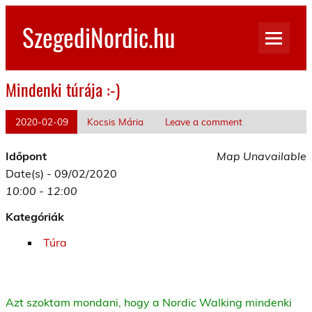
Skip
to
SzegediNordic.hu
content
Szegedi Nordic Walking oldal
Mindenki túrája :-)
2020-02-09
Kocsis Mária
Leave a comment
Időpont
Map Unavailable
Date(s) - 09/02/2020
10:00 - 12:00
Kategóriák
Túra
Azt szoktam mondani, hogy a Nordic Walking mindenki