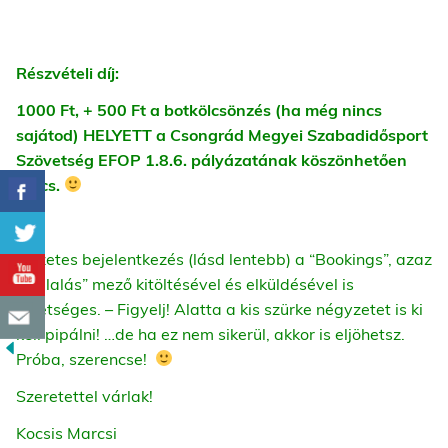
Részvételi díj:
1000 Ft, + 500 Ft a botkölcsönzés (ha még nincs
sajátod) HELYETT a Csongrád Megyei Szabadidősport
Szövetség EFOP 1.8.6. pályázatának köszönhetően
nincs.
Előzetes bejelentkezés (lásd lentebb) a “Bookings”, azaz
“foglalás” mező kitöltésével és elküldésével is
lehetséges. –
Figyelj! Alatta a kis szürke négyzetet is ki
kell pipálni! …de ha ez nem sikerül, akkor is eljöhetsz.
Próba, szerencse!
Szeretettel várlak!
Kocsis Marcsi