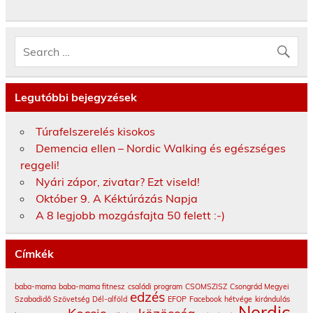
Legutóbbi bejegyzések
Túrafelszerelés kisokos
Demencia ellen – Nordic Walking és egészséges
reggeli!
Nyári zápor, zivatar? Ezt viseld!
Október 9. A Kéktúrázás Napja
A 8 legjobb mozgásfajta 50 felett :-)
Címkék
baba-mama
baba-mama fitnesz
családi program
CSOMSZISZ
Csongrád Megyei
edzés
Szabadidő Szövetség
Dél-alföld
EFOP
Facebook
hétvége
kirándulás
Nordic