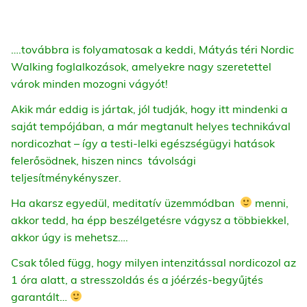
….továbbra is folyamatosak a keddi, Mátyás téri Nordic
Walking foglalkozások, amelyekre nagy szeretettel
várok minden mozogni vágyót!
Akik már eddig is jártak, jól tudják, hogy itt mindenki a
saját tempójában, a már megtanult helyes technikával
nordicozhat – így a testi-lelki egészségügyi hatások
felerősödnek, hiszen nincs távolsági
teljesítménykényszer.
Ha akarsz egyedül, meditatív üzemmódban
menni,
akkor tedd, ha épp beszélgetésre vágysz a többiekkel,
akkor úgy is mehetsz….
Csak tőled függ, hogy milyen intenzitással nordicozol az
1 óra alatt, a stresszoldás és a jóérzés-begyűjtés
garantált…