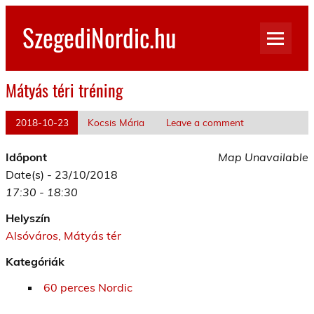
Skip
to
SzegediNordic.hu
content
Szegedi Nordic Walking oldal
Mátyás téri tréning
2018-10-23
Kocsis Mária
Leave a comment
Időpont
Map Unavailable
Date(s) - 23/10/2018
17:30 - 18:30
Helyszín
Alsóváros, Mátyás tér
Kategóriák
60 perces Nordic