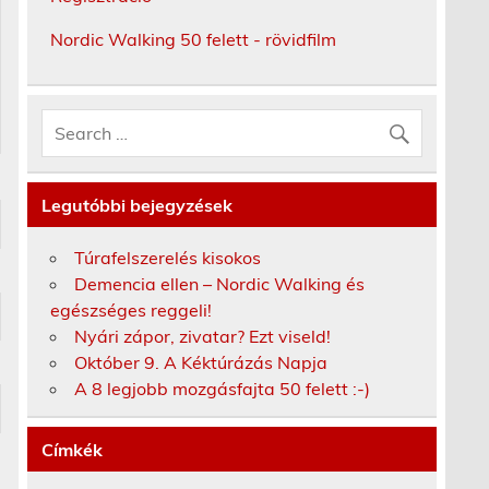
Nordic Walking 50 felett - rövidfilm
Legutóbbi bejegyzések
Túrafelszerelés kisokos
Demencia ellen – Nordic Walking és
egészséges reggeli!
Nyári zápor, zivatar? Ezt viseld!
Október 9. A Kéktúrázás Napja
A 8 legjobb mozgásfajta 50 felett :-)
Címkék