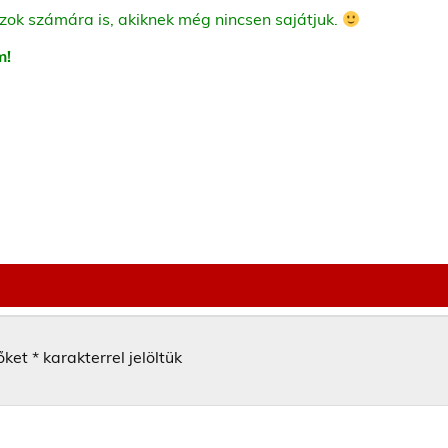
zok számára is, akiknek még nincsen sajátjuk.
m!
őket
*
karakterrel jelöltük