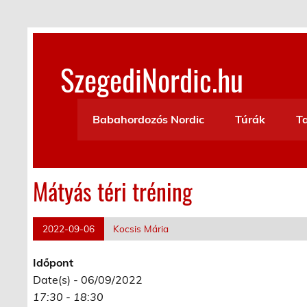
Skip
to
content
SzegediNordic.hu
Szegedi Nordic Walking oldal
Babahordozós Nordic
Túrák
T
Mátyás téri tréning
2022-09-06
Kocsis Mária
Időpont
Date(s) - 06/09/2022
17:30 - 18:30