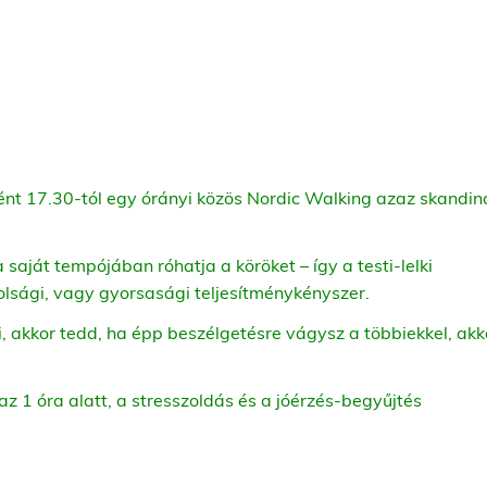
ént 17.30-tól egy órányi közös Nordic Walking azaz skandin
a saját tempójában róhatja a köröket – így a testi-lelki
olsági, vagy gyorsasági teljesítménykényszer.
 akkor tedd, ha épp beszélgetésre vágysz a többiekkel, akk
az 1 óra alatt, a stresszoldás és a jóérzés-begyűjtés