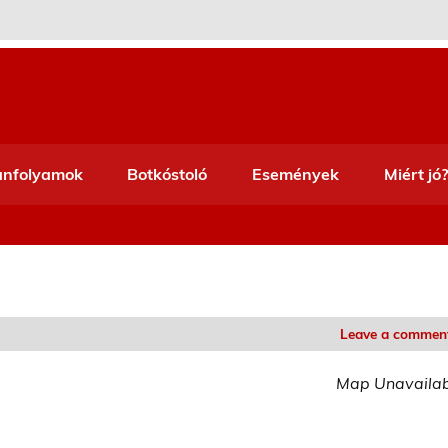
anfolyamok
Botkóstoló
Események
Miért jó?
Leave a commen
Map Unavaila