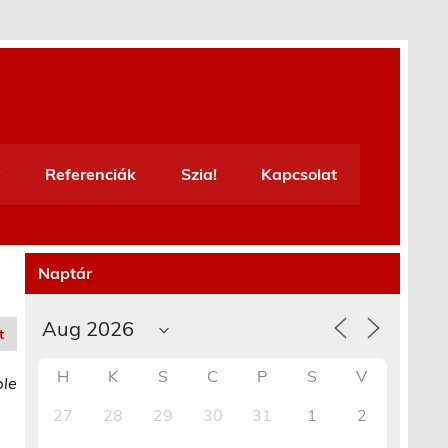
Referenciák
Szia!
Kapcsolat
Naptár
t
H
K
S
C
P
S
V
ble
27
28
29
30
31
1
2