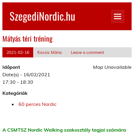
Skip
to
SzegediNordic.hu
content
Szegedi Nordic Walking oldal
Mátyás téri tréning
2021-02-16
Kocsis Mária
Leave a comment
Időpont
Map Unavailable
Date(s) - 16/02/2021
17:30 - 18:30
Kategóriák
60 perces Nordic
A CSMTSZ Nordic Walking szakosztály tagjai számára