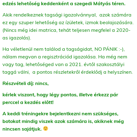
edzés lehetőség keddenként a szegedi Mátyás téren.
Akik rendelkeznek tagsági igazolvánnyal, azok számára
ez egy szuper lehetőség az ízületek, izmok beolajozására.
(Nincs még idei matrica, tehát teljesen megfelel a 2020-
as igazolás).
Ha véletlenül nem találod a tagságidat, NO PÁNIK :-),
nálam megvan a regisztrációd igazolása. Ha még nem
vagy tag, lehetőséged van a 2021. évtől szakosztályi
taggá válni, a pontos részletekről érdeklődj a helyszínen.
Részvételi díj: nincs,
k
érlek viszont, hogy légy pontos, illetve érkezz pár
perccel a kezdés előtt!
A keddi tréningekre bejelentkezni nem szükséges,
botokat mindig viszek azok számára is, akiknek még
nincsen sajátjuk.