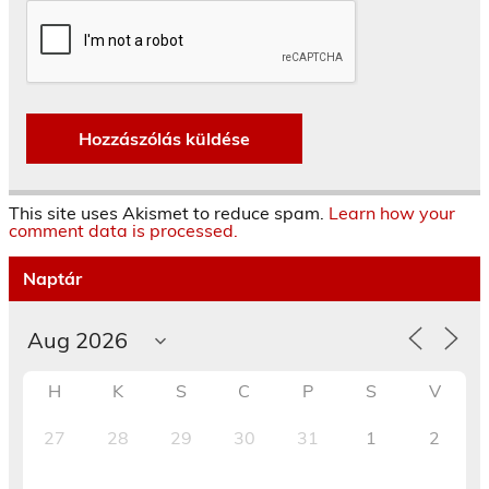
This site uses Akismet to reduce spam.
Learn how your
comment data is processed.
Naptár
H
K
S
C
P
S
V
27
28
29
30
31
1
2