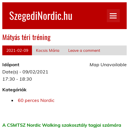
Skip
to
SzegediNordic.hu
content
Szegedi Nordic Walking oldal
Mátyás téri tréning
2021-02-09
Kocsis Mária
Leave a comment
Időpont
Map Unavailable
Date(s) - 09/02/2021
17:30 - 18:30
Kategóriák
60 perces Nordic
A CSMTSZ Nordic Walking szakosztály tagjai számára