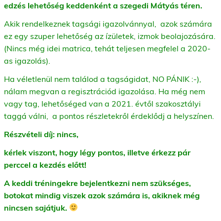
edzés lehetőség keddenként a szegedi Mátyás téren.
Akik rendelkeznek tagsági igazolvánnyal, azok számára
ez egy szuper lehetőség az ízületek, izmok beolajozására.
(Nincs még idei matrica, tehát teljesen megfelel a 2020-
as igazolás).
Ha véletlenül nem találod a tagságidat, NO PÁNIK :-),
nálam megvan a regisztrációd igazolása. Ha még nem
vagy tag, lehetőséged van a 2021. évtől szakosztályi
taggá válni, a pontos részletekről érdeklődj a helyszínen.
Részvételi díj: nincs,
k
érlek viszont, hogy légy pontos, illetve érkezz pár
perccel a kezdés előtt!
A keddi tréningekre bejelentkezni nem szükséges,
botokat mindig viszek azok számára is, akiknek még
nincsen sajátjuk.