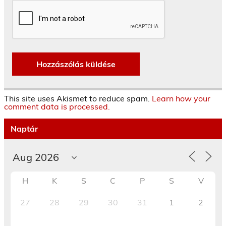
This site uses Akismet to reduce spam.
Learn how your
comment data is processed.
Naptár
H
K
S
C
P
S
V
27
28
29
30
31
1
2