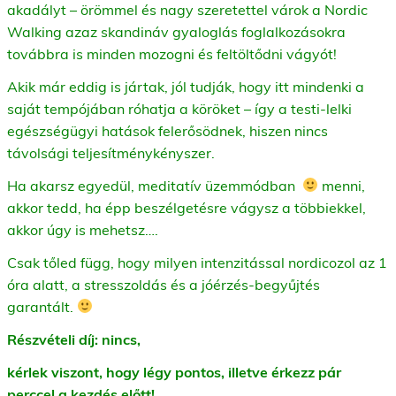
akadályt – örömmel és nagy szeretettel várok a Nordic
Walking azaz skandináv gyaloglás foglalkozásokra
továbbra is minden mozogni és feltöltődni vágyót!
Akik már eddig is jártak, jól tudják, hogy itt mindenki a
saját tempójában róhatja a köröket – így a testi-lelki
egészségügyi hatások felerősödnek, hiszen nincs
távolsági teljesítménykényszer.
Ha akarsz egyedül, meditatív üzemmódban
menni,
akkor tedd, ha épp beszélgetésre vágysz a többiekkel,
akkor úgy is mehetsz….
Csak tőled függ, hogy milyen intenzitással nordicozol az 1
óra alatt, a stresszoldás és a jóérzés-begyűjtés
garantált.
Részvételi díj: nincs,
k
érlek viszont, hogy légy pontos, illetve érkezz pár
perccel a kezdés előtt!