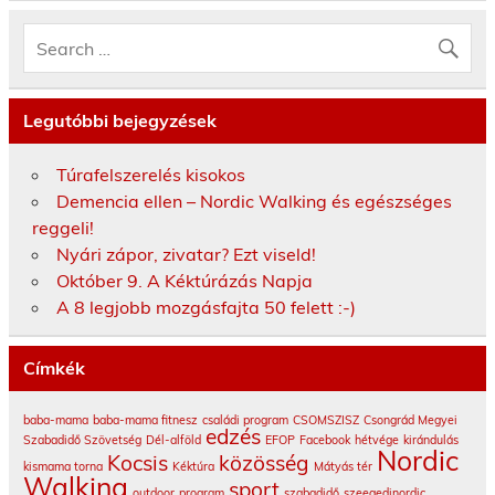
Legutóbbi bejegyzések
Túrafelszerelés kisokos
Demencia ellen – Nordic Walking és egészséges
reggeli!
Nyári zápor, zivatar? Ezt viseld!
Október 9. A Kéktúrázás Napja
A 8 legjobb mozgásfajta 50 felett :-)
Címkék
baba-mama
baba-mama fitnesz
családi program
CSOMSZISZ
Csongrád Megyei
edzés
Szabadidő Szövetség
Dél-alföld
EFOP
Facebook
hétvége
kirándulás
Nordic
Kocsis
közösség
kismama torna
Kéktúra
Mátyás tér
Walking
sport
outdoor
program
szabadidő
szeegedinordic