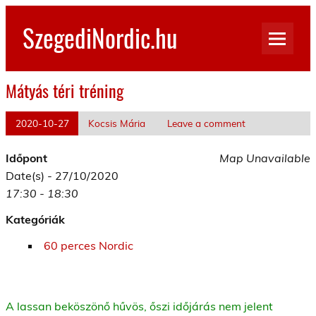
Skip
to
SzegediNordic.hu
content
Szegedi Nordic Walking oldal
Mátyás téri tréning
2020-10-27
Kocsis Mária
Leave a comment
Időpont
Map Unavailable
Date(s) - 27/10/2020
17:30 - 18:30
Kategóriák
60 perces Nordic
A lassan beköszönő hűvös, őszi időjárás nem jelent