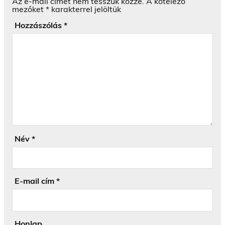
Az e-mail címet nem tesszük közzé.
A kötelező
mezőket
*
karakterrel jelöltük
Hozzászólás
*
Név
*
E-mail cím
*
Honlap