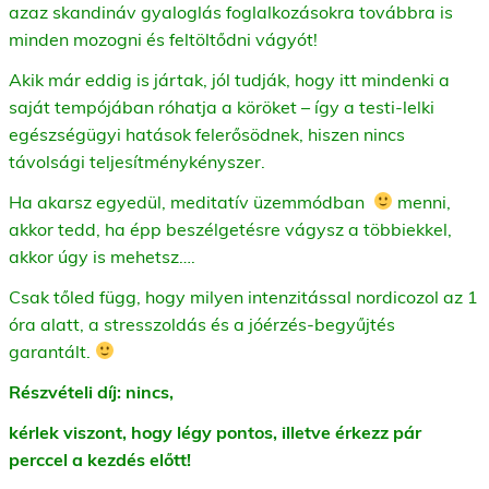
azaz skandináv gyaloglás foglalkozásokra továbbra is
minden mozogni és feltöltődni vágyót!
Akik már eddig is jártak, jól tudják, hogy itt mindenki a
saját tempójában róhatja a köröket – így a testi-lelki
egészségügyi hatások felerősödnek, hiszen nincs
távolsági teljesítménykényszer.
Ha akarsz egyedül, meditatív üzemmódban
menni,
akkor tedd, ha épp beszélgetésre vágysz a többiekkel,
akkor úgy is mehetsz….
Csak tőled függ, hogy milyen intenzitással nordicozol az 1
óra alatt, a stresszoldás és a jóérzés-begyűjtés
garantált.
Részvételi díj: nincs,
k
érlek viszont, hogy légy pontos, illetve érkezz pár
perccel a kezdés előtt!