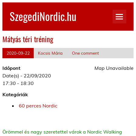
Skip
to
SzegediNordic.hu
content
Szegedi Nordic Walking oldal
Mátyás téri tréning
2020-09-22
Kocsis Mária
One comment
Időpont
Map Unavailable
Date(s) - 22/09/2020
17:30 - 18:30
Kategóriák
60 perces Nordic
Örömmel és nagy szeretettel várok a Nordic Walking