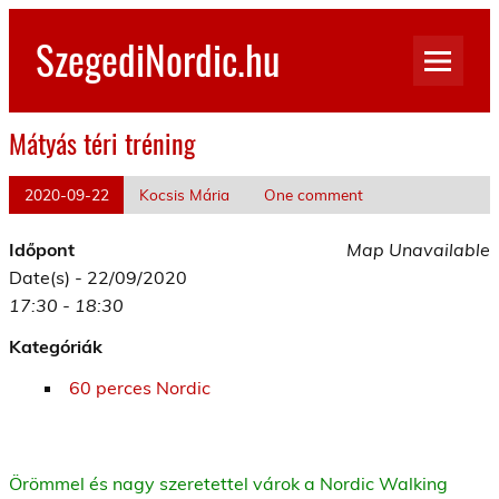
Skip
to
SzegediNordic.hu
content
Szegedi Nordic Walking oldal
Mátyás téri tréning
2020-09-22
Kocsis Mária
One comment
Időpont
Map Unavailable
Date(s) - 22/09/2020
17:30 - 18:30
Kategóriák
60 perces Nordic
Örömmel és nagy szeretettel várok a Nordic Walking