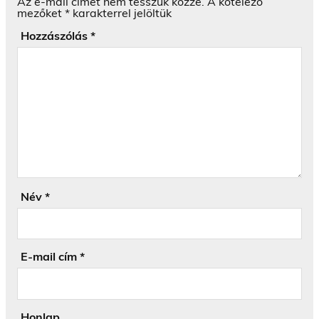
Az e-mail címet nem tesszük közzé.
A kötelező
mezőket
*
karakterrel jelöltük
Hozzászólás
*
Név
*
E-mail cím
*
Honlap