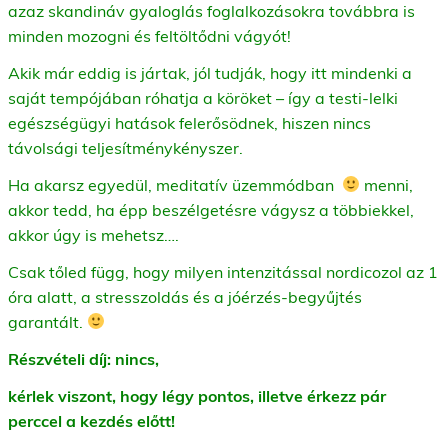
azaz skandináv gyaloglás foglalkozásokra továbbra is
minden mozogni és feltöltődni vágyót!
Akik már eddig is jártak, jól tudják, hogy itt mindenki a
saját tempójában róhatja a köröket – így a testi-lelki
egészségügyi hatások felerősödnek, hiszen nincs
távolsági teljesítménykényszer.
Ha akarsz egyedül, meditatív üzemmódban
menni,
akkor tedd, ha épp beszélgetésre vágysz a többiekkel,
akkor úgy is mehetsz….
Csak tőled függ, hogy milyen intenzitással nordicozol az 1
óra alatt, a stresszoldás és a jóérzés-begyűjtés
garantált.
Részvételi díj: nincs,
k
érlek viszont, hogy légy pontos, illetve érkezz pár
perccel a kezdés előtt!