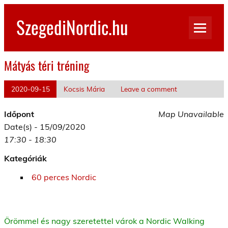
Skip
to
SzegediNordic.hu
content
Szegedi Nordic Walking oldal
Mátyás téri tréning
2020-09-15
Kocsis Mária
Leave a comment
Időpont
Map Unavailable
Date(s) - 15/09/2020
17:30 - 18:30
Kategóriák
60 perces Nordic
Örömmel és nagy szeretettel várok a Nordic Walking