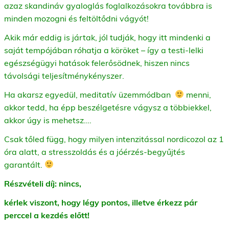
azaz skandináv gyaloglás foglalkozásokra továbbra is
minden mozogni és feltöltődni vágyót!
Akik már eddig is jártak, jól tudják, hogy itt mindenki a
saját tempójában róhatja a köröket – így a testi-lelki
egészségügyi hatások felerősödnek, hiszen nincs
távolsági teljesítménykényszer.
Ha akarsz egyedül, meditatív üzemmódban
menni,
akkor tedd, ha épp beszélgetésre vágysz a többiekkel,
akkor úgy is mehetsz….
Csak tőled függ, hogy milyen intenzitással nordicozol az 1
óra alatt, a stresszoldás és a jóérzés-begyűjtés
garantált.
Részvételi díj: nincs,
k
érlek viszont, hogy légy pontos, illetve érkezz pár
perccel a kezdés előtt!