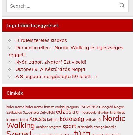
Legutóbbi bejegyzések
Túrafelszerelés kisokos
Demencia ellen – Nordic Walking és egészséges
reggeli!
Nyári zápor, zivatar? Ezt viseld!
Október 9. A Kéktúrázás Napja
A 8 legjobb mozgásfajta 50 felett :-)
Címkék
baba-mama
baba-mama fitnesz
családi program
CSOMSZISZ
Csongrád Megyei
edzés
Szabadidő Szövetség
Dél-alföld
EFOP
Facebook
hétvége
kirándulás
Nordic
Kocsis
közösség
kismama torna
Kéktúra
Mátyás tér
Walking
sport
outdoor
program
szabadidő
szeegedinordic
túra
Szeged