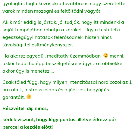
gyaloglás foglalkozásokra továbbra is nagy szeretettel
várok minden mozogni és feltöltődni vágyót!
Akik már eddig is jártak, jól tudják, hogy itt mindenki a
saját tempójában róhatja a köröket – így a testi-lelki
egészségügyi hatások felerősödnek, hiszen nincs
távolsági teljesítménykényszer.
Ha akarsz egyedül, meditatív üzemmódban
menni,
akkor tedd, ha épp beszélgetésre vágysz a többiekkel,
akkor úgy is mehetsz….
Csak tőled függ, hogy milyen intenzitással nordicozol az 1
óra alatt, a stresszoldás és a jóérzés-begyűjtés
garantált.
Részvételi díj: nincs,
k
érlek viszont, hogy légy pontos, illetve érkezz pár
perccel a kezdés előtt!