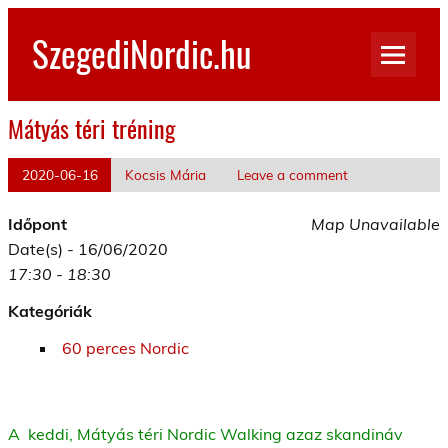
Skip
to
SzegediNordic.hu
content
Szegedi Nordic Walking oldal
Mátyás téri tréning
2020-06-16
Kocsis Mária
Leave a comment
Időpont
Map Unavailable
Date(s) - 16/06/2020
17:30 - 18:30
Kategóriák
60 perces Nordic
A keddi, Mátyás téri Nordic Walking azaz skandináv