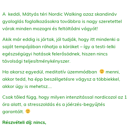
A keddi, Mátyás téri Nordic Walking azaz skandináv
gyaloglás foglalkozásokra továbbra is nagy szeretettel
várok minden mozogni és feltöltődni vágyót!
Akik már eddig is jártak, jól tudják, hogy itt mindenki a
saját tempójában róhatja a köröket – így a testi-lelki
egészségügyi hatások felerősödnek, hiszen nincs
távolsági teljesítménykényszer.
Ha akarsz egyedül, meditatív üzemmódban
menni,
akkor tedd, ha épp beszélgetésre vágysz a többiekkel,
akkor úgy is mehetsz….
Csak tőled függ, hogy milyen intenzitással nordicozol az 1
óra alatt, a stresszoldás és a jóérzés-begyűjtés
garantált.
Részvételi díj: nincs,