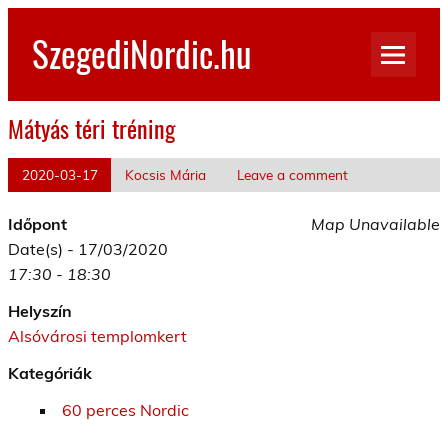
Skip
to
SzegediNordic.hu
content
Szegedi Nordic Walking oldal
Mátyás téri tréning
2020-03-17
Kocsis Mária
Leave a comment
Időpont
Map Unavailable
Date(s) - 17/03/2020
17:30 - 18:30
Helyszín
Alsóvárosi templomkert
Kategóriák
60 perces Nordic