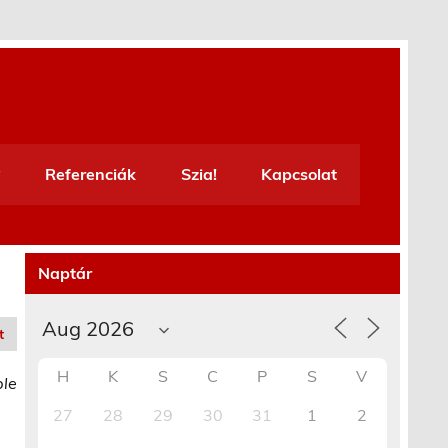
Referenciák
Szia!
Kapcsolat
Naptár
t
H
K
S
C
P
S
V
ble
27
28
29
30
31
1
2