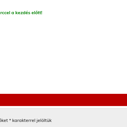
rccel a kezdés előtt!
őket
*
karakterrel jelöltük