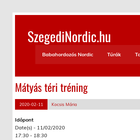
Skip
to
content
SzegediNordic.hu
Szegedi Nordic Walking oldal
Babahordozós Nordic
Túrák
T
Mátyás téri tréning
2020-02-11
Kocsis Mária
Időpont
Date(s) - 11/02/2020
17:30 - 18:30