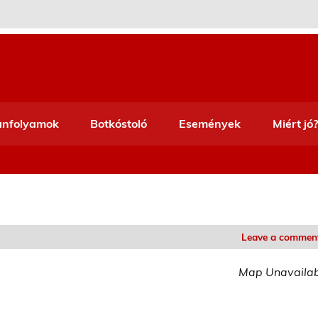
anfolyamok
Botkóstoló
Események
Miért jó?
Leave a commen
Map Unavaila