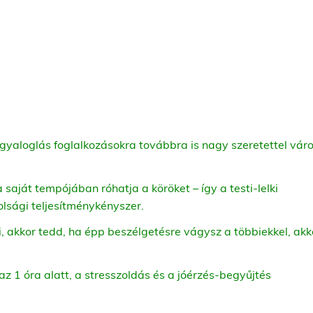
gyaloglás foglalkozásokra továbbra is nagy szeretettel vár
a saját tempójában róhatja a köröket – így a testi-lelki
olsági teljesítménykényszer.
 akkor tedd, ha épp beszélgetésre vágysz a többiekkel, akk
az 1 óra alatt, a stresszoldás és a jóérzés-begyűjtés