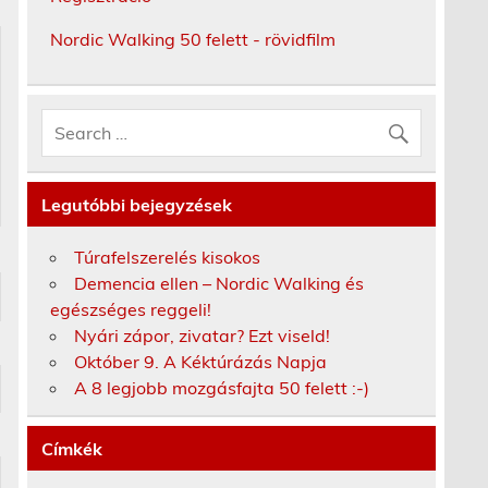
Nordic Walking 50 felett - rövidfilm
Legutóbbi bejegyzések
Túrafelszerelés kisokos
Demencia ellen – Nordic Walking és
egészséges reggeli!
Nyári zápor, zivatar? Ezt viseld!
Október 9. A Kéktúrázás Napja
A 8 legjobb mozgásfajta 50 felett :-)
Címkék