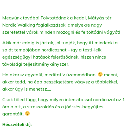
Megyünk tovább! Folytatódnak a keddi, Mátyás téri
Nordic Walking foglalkozások, amelyekre nagy
szeretettel várok minden mozogni és feltöltődni vágyót!
Akik már eddig is jártak, jól tudják, hogy itt mindenki a
saját tempójában nordicozhat – így a testi-lelki
egészségügyi hatások felerősödnek, hiszen nincs
távolsági teljesítménykényszer.
Ha akarsz egyedül, meditatív üzemmódban
menni,
akkor tedd, ha épp beszélgetésre vágysz a többiekkel,
akkor úgy is mehetsz….
Csak tőled függ, hogy milyen intenzitással nordicozol az 1
óra alatt, a stresszoldás és a jóérzés-begyűjtés
garantált.
Részvételi díj: