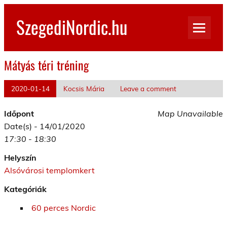
Skip
to
SzegediNordic.hu
content
Szegedi Nordic Walking oldal
Mátyás téri tréning
2020-01-14
Kocsis Mária
Leave a comment
Időpont
Map Unavailable
Date(s) - 14/01/2020
17:30 - 18:30
Helyszín
Alsóvárosi templomkert
Kategóriák
60 perces Nordic