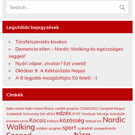
Legutóbbi bejegyzések
Túrafelszerelés kisokos
Demencia ellen – Nordic Walking és egészséges
reggeli!
Nyári zápor, zivatar? Ezt viseld!
Október 9. A Kéktúrázás Napja
A 8 legjobb mozgásfajta 50 felett :-)
Címkék
baba-mama
baba-mama fitnesz
családi program
CSOMSZISZ
Csongrád Megyei
edzés
Szabadidő Szövetség
Dél-alföld
EFOP
Facebook
hétvége
kirándulás
Nordic
Kocsis
közösség
kismama torna
Kéktúra
Mátyás tér
Walking
sport
outdoor
program
szabadidő
szeegedinordic
túra