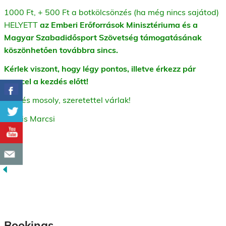
1000 Ft, + 500 Ft a botkölcsönzés (ha még nincs sajátod)
HELYETT
az Emberi Erőforrások Minisztériuma és a
Magyar Szabadidősport Szövetség támogatásának
köszönhetően továbbra sincs.
Kérlek viszont, hogy légy pontos, illetve érkezz pár
perccel a kezdés előtt!
Üdv és mosoly, szeretettel várlak!
Kocsis Marcsi
Bookings