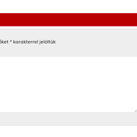
őket
*
karakterrel jelöltük