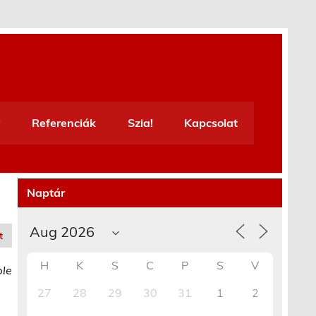
Referenciák
Szia!
Kapcsolat
Naptár
t
H
K
S
C
P
S
V
ble
27
28
29
30
31
1
2