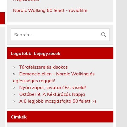
Nordic Walking 50 felett - rövidfilm
Legutóbbi bejegyzések
Túrafelszerelés kisokos
Demencia ellen – Nordic Walking és
egészséges reggeli!
Nyári zápor, zivatar? Ezt viseld!
Október 9. A Kéktúrázás Napja
A 8 legjobb mozgásfajta 50 felett :-)
Címkék