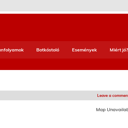
anfolyamok
Botkóstoló
Események
Miért jó?
Leave a commen
Map Unavaila