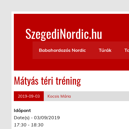
Skip
to
content
SzegediNordic.hu
Szegedi Nordic Walking oldal
Babahordozós Nordic
Túrák
T
Mátyás téri tréning
2019-09-03
Kocsis Mária
Időpont
Date(s) - 03/09/2019
17:30 - 18:30