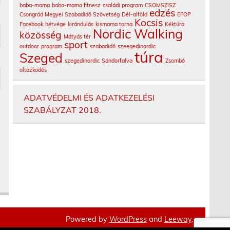
baba-mama
baba-mama fitnesz
családi program
CSOMSZISZ
edzés
Csongrád Megyei Szabadidő Szövetség
Dél-alföld
EFOP
Kocsis
Facebook
hétvége
kirándulás
kismama torna
Kéktúra
Nordic Walking
közösség
Mátyás tér
sport
outdoor
program
szabadidő
szeegedinordic
túra
Szeged
szegedinordic
Sándorfalva
Zsombó
öltözködés
ADATVÉDELMI ÉS ADATKEZELÉSI
SZABÁLYZAT 2018.
Powered by
WordPress
and
Leeway
.