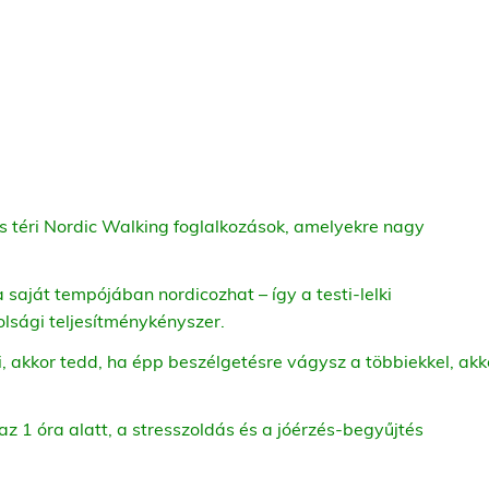
 téri Nordic Walking foglalkozások, amelyekre nagy
 a saját tempójában nordicozhat – így a testi-lelki
olsági teljesítménykényszer.
 akkor tedd, ha épp beszélgetésre vágysz a többiekkel, akk
az 1 óra alatt, a stresszoldás és a jóérzés-begyűjtés