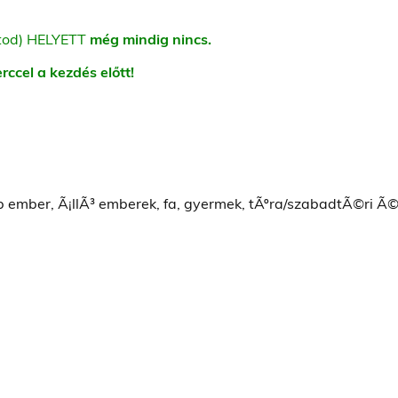
átod) HELYETT
még mindig nincs.
rccel a kezdés előtt!