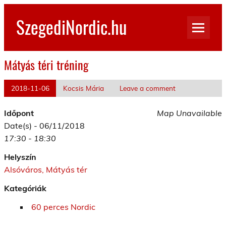
Skip
to
SzegediNordic.hu
content
Szegedi Nordic Walking oldal
Mátyás téri tréning
2018-11-06
Kocsis Mária
Leave a comment
Időpont
Map Unavailable
Date(s) - 06/11/2018
17:30 - 18:30
Helyszín
Alsóváros, Mátyás tér
Kategóriák
60 perces Nordic