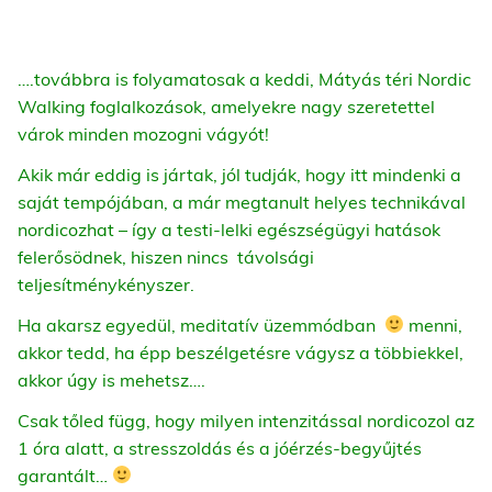
….továbbra is folyamatosak a keddi, Mátyás téri Nordic
Walking foglalkozások, amelyekre nagy szeretettel
várok minden mozogni vágyót!
Akik már eddig is jártak, jól tudják, hogy itt mindenki a
saját tempójában, a már megtanult helyes technikával
nordicozhat – így a testi-lelki egészségügyi hatások
felerősödnek, hiszen nincs távolsági
teljesítménykényszer.
Ha akarsz egyedül, meditatív üzemmódban
menni,
akkor tedd, ha épp beszélgetésre vágysz a többiekkel,
akkor úgy is mehetsz….
Csak tőled függ, hogy milyen intenzitással nordicozol az
1 óra alatt, a stresszoldás és a jóérzés-begyűjtés
garantált…