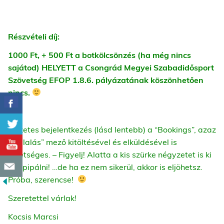
Részvételi díj:
1000 Ft, + 500 Ft a botkölcsönzés (ha még nincs
sajátod) HELYETT a Csongrád Megyei Szabadidősport
Szövetség EFOP 1.8.6. pályázatának köszönhetően
nincs.
Előzetes bejelentkezés (lásd lentebb) a “Bookings”, azaz
“foglalás” mező kitöltésével és elküldésével is
lehetséges. –
Figyelj! Alatta a kis szürke négyzetet is ki
kell pipálni! …de ha ez nem sikerül, akkor is eljöhetsz.
Próba, szerencse!
Szeretettel várlak!
Kocsis Marcsi