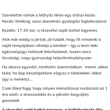
Szeretettel várlak a Mátyás téren egy órányi közös
Nordic Walking, azaz skandináv gyaloglás foglalkozásra!
Kezdés: 17.30-kor, a részvétel saját bottal ingyenes.
Akik már eddig is jártak, jól tudják, hogy itt mindenki a
saját tempójában róhatja a köröket – így a testi-lelki
egészségügyi hatások felerősödnek, hiszen nincs
távolsági, vagy gyorsasági teljesítménykényszer.
Ha akarsz egyedül, meditatív üzemmódban menni, akkor
tedd, ha épp beszélgetésre vágysz a többiekkel, akkor
úgy is mehetsz….
Csak tőled függ, hogy milyen intenzitással nordicozol az 1
óra alatt, a stresszoldás és a jóérzés-begyűjtés
garantált.
A részvétel saját bottal ingyenes, a botkölcsönzés díja