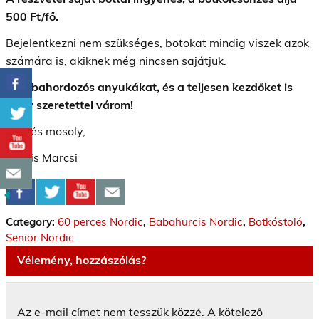
500 Ft/fő.
Bejelentkezni nem szükséges, botokat mindig viszek azok
számára is, akiknek még nincsen sajátjuk.
A babahordozós anyukákat, és a teljesen kezdőket is
nagy szeretettel várom!
Üdv és mosoly,
Kocsis Marcsi
Category:
60 perces Nordic
,
Babahurcis Nordic
,
Botkóstoló
,
Senior Nordic
Vélemény, hozzászólás?
Az e-mail címet nem tesszük közzé.
A kötelező