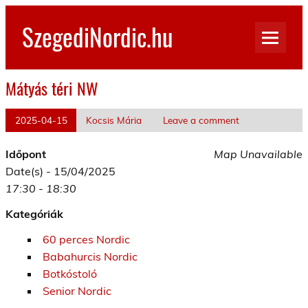
Skip
to
SzegediNordic.hu
content
Szegedi Nordic Walking oldal
Mátyás téri NW
2025-04-15
Kocsis Mária
Leave a comment
Időpont
Map Unavailable
Date(s) - 15/04/2025
17:30 - 18:30
Kategóriák
60 perces Nordic
Babahurcis Nordic
Botkóstoló
Senior Nordic