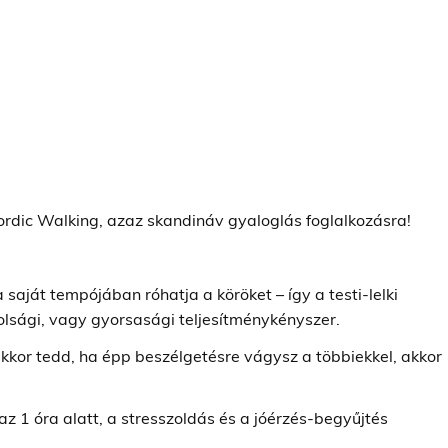
ordic Walking, azaz skandináv gyaloglás foglalkozásra!
a saját tempójában róhatja a köröket – így a testi-lelki
olsági, vagy gyorsasági teljesítménykényszer.
or tedd, ha épp beszélgetésre vágysz a többiekkel, akkor
az 1 óra alatt, a stresszoldás és a jóérzés-begyűjtés