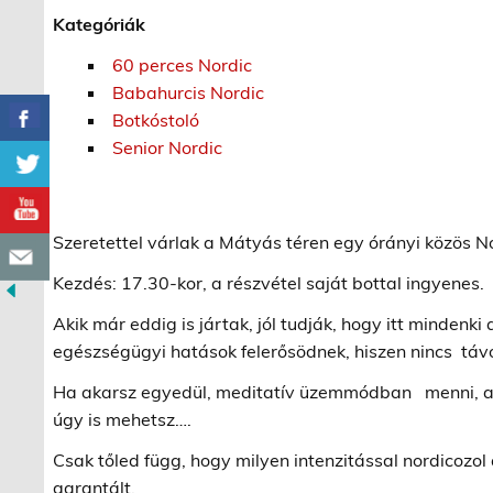
Kategóriák
60 perces Nordic
Babahurcis Nordic
Botkóstoló
Senior Nordic
Szeretettel várlak a Mátyás téren egy órányi közös N
Kezdés: 17.30-kor, a részvétel saját bottal ingyenes.
Akik már eddig is jártak, jól tudják, hogy itt mindenki 
egészségügyi hatások felerősödnek, hiszen nincs táv
Ha akarsz egyedül, meditatív üzemmódban menni, akk
úgy is mehetsz….
Csak tőled függ, hogy milyen intenzitással nordicozol 
garantált.