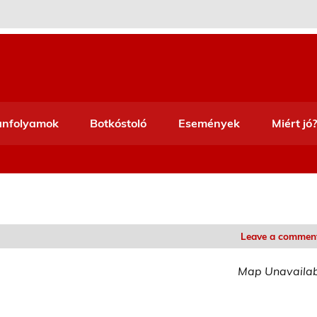
anfolyamok
Botkóstoló
Események
Miért jó?
Leave a commen
Map Unavaila