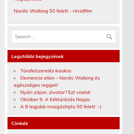
Nordic Walking 50 felett - rövidfilm
Legutóbbi bejegyzések
Túrafelszerelés kisokos
Demencia ellen – Nordic Walking és
egészséges reggeli!
Nyári zápor, zivatar? Ezt viseld!
Október 9. A Kéktúrázás Napja
A 8 legjobb mozgásfajta 50 felett :-)
Címkék