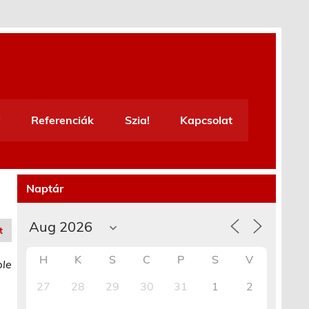
Referenciák
Szia!
Kapcsolat
Naptár
t
H
K
S
C
P
S
V
ble
27
28
29
30
31
1
2