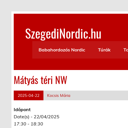
Skip
to
content
SzegediNordic.hu
Szegedi Nordic Walking oldal
Babahordozós Nordic
Túrák
T
Mátyás téri NW
2025-04-22
Kocsis Mária
Időpont
Date(s) - 22/04/2025
17:30 - 18:30