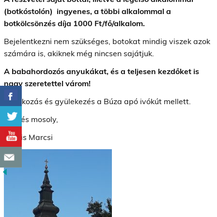
(botkóstolón) ingyenes, a többi alkalommal a
botkölcsönzés díja 1000 Ft/fő/alkalom.
Bejelentkezni nem szükséges, botokat mindig viszek azok
számára is, akiknek még nincsen sajátjuk.
A babahordozós anyukákat, és a teljesen kezdőket is
nagy szeretettel várom!
Találkozás és gyülekezés a Búza apó ivókút mellett.
Üdv és mosoly,
Kocsis Marcsi