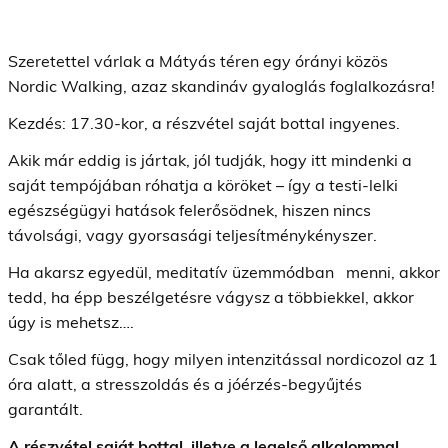
Szeretettel várlak a Mátyás téren egy órányi közös
Nordic Walking, azaz skandináv gyaloglás foglalkozásra!
Kezdés: 17.30-kor, a részvétel saját bottal ingyenes.
Akik már eddig is jártak, jól tudják, hogy itt mindenki a
saját tempójában róhatja a köröket – így a testi-lelki
egészségügyi hatások felerősödnek, hiszen nincs
távolsági, vagy gyorsasági teljesítménykényszer.
Ha akarsz egyedül, meditatív üzemmódban menni, akkor
tedd, ha épp beszélgetésre vágysz a többiekkel, akkor
úgy is mehetsz….
Csak tőled függ, hogy milyen intenzitással nordicozol az 1
óra alatt, a stresszoldás és a jóérzés-begyűjtés
garantált.
A részvétel saját bottal, illetve a legelső alkalommal