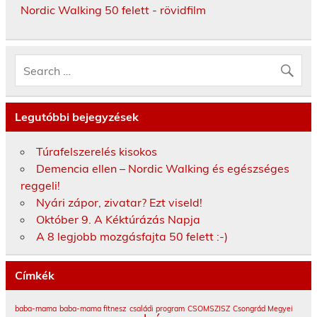
Nordic Walking 50 felett - rövidfilm
Legutóbbi bejegyzések
Túrafelszerelés kisokos
Demencia ellen – Nordic Walking és egészséges
reggeli!
Nyári zápor, zivatar? Ezt viseld!
Október 9. A Kéktúrázás Napja
A 8 legjobb mozgásfajta 50 felett :-)
Címkék
baba-mama
baba-mama fitnesz
családi program
CSOMSZISZ
Csongrád Megyei