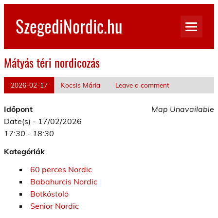
Skip
to
SzegediNordic.hu
content
Szegedi Nordic Walking oldal
Mátyás téri nordicozás
2026-02-17
Kocsis Mária
Leave a comment
Időpont
Map Unavailable
Date(s) - 17/02/2026
17:30 - 18:30
Kategóriák
60 perces Nordic
Babahurcis Nordic
Botkóstoló
Senior Nordic