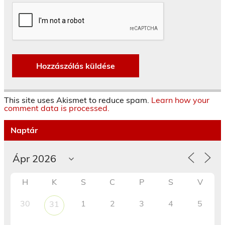
This site uses Akismet to reduce spam.
Learn how your
comment data is processed.
Naptár
H
K
S
C
P
S
V
30
1
2
3
4
5
31