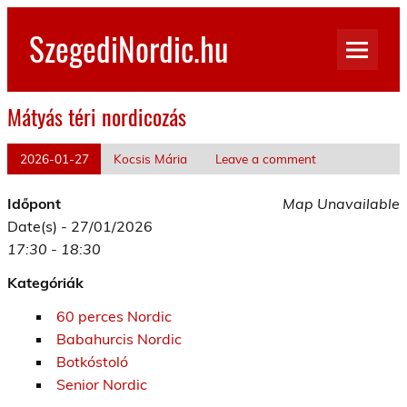
Skip
to
SzegediNordic.hu
content
Szegedi Nordic Walking oldal
Mátyás téri nordicozás
2026-01-27
Kocsis Mária
Leave a comment
Időpont
Map Unavailable
Date(s) - 27/01/2026
17:30 - 18:30
Kategóriák
60 perces Nordic
Babahurcis Nordic
Botkóstoló
Senior Nordic