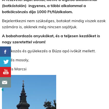
(botkóstolón) ingyenes, a többi alkalommal a
botkölcsönzés díja 1000 Ft/fő/alkalom.
Bejelentkezni nem szükséges, botokat mindig viszek azok
számára is, akiknek még nincsen sajátjuk.
A babahordozós anyukákat, és a teljesen kezdőket is
nagy szeretettel várom!
Találkozás és gyülekezés a Búza apó ivókút mellett.
Üdv és mosoly,
Kocsis Marcsi