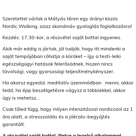
Szeretettel várlak a Mátyás téren egy órányi közös
Nordic Walking, azaz skandináv gyaloglás foglalkozásra!
Kezdés: 17.30-kor, a részvétel saját bottal ingyenes.
Akik már eddig is jártak, jól tudják, hogy itt mindenki a
saját tempójában róhatja a köröket – így a testi-lelki
egészségügyi hatások felerősödnek, hiszen nincs
távolsági, vagy gyorsasági teljesítménykényszer.
Ha akarsz egyedül, meditatív üzemmódban menni, akkor
tedd, ha épp beszélgetésre vágysz a többiekkel, akkor
úgy is mehetsz….
Csak tőled függ, hogy milyen intenzitással nordicozol az 1
óra alatt, a stresszoldás és a jóérzés-begyűjtés
garantált.
A részvétel saját bottal, illetve a legelső alkalommal