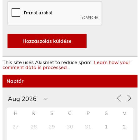
This site uses Akismet to reduce spam.
Learn how your
comment data is processed.
Naptár
H
K
S
C
P
S
V
27
28
29
30
31
1
2