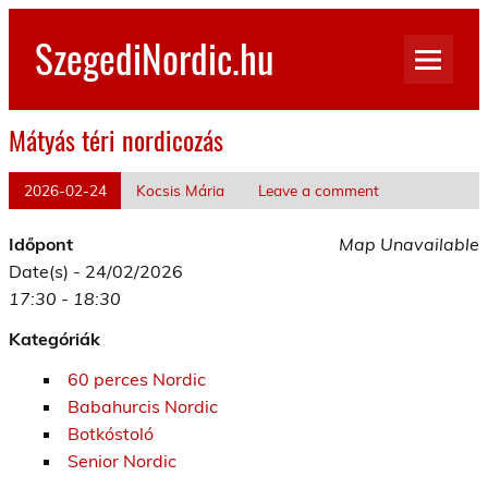
Skip
to
SzegediNordic.hu
content
Szegedi Nordic Walking oldal
Mátyás téri nordicozás
2026-02-24
Kocsis Mária
Leave a comment
Időpont
Map Unavailable
Date(s) - 24/02/2026
17:30 - 18:30
Kategóriák
60 perces Nordic
Babahurcis Nordic
Botkóstoló
Senior Nordic