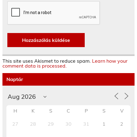
This site uses Akismet to reduce spam.
Learn how your
comment data is processed.
Naptár
H
K
S
C
P
S
V
27
28
29
30
31
1
2