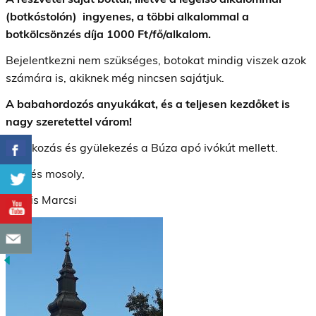
(botkóstolón) ingyenes, a többi alkalommal a
botkölcsönzés díja 1000 Ft/fő/alkalom.
Bejelentkezni nem szükséges, botokat mindig viszek azok
számára is, akiknek még nincsen sajátjuk.
A babahordozós anyukákat, és a teljesen kezdőket is
nagy szeretettel várom!
Találkozás és gyülekezés a Búza apó ivókút mellett.
Üdv és mosoly,
Kocsis Marcsi