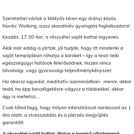
Szeretettel várlak a Mátyás téren egy órányi közös
Nordic Walking, azaz skandináv gyaloglás foglalkozásra!
Kezdés: 17.30-kor, a részvétel saját bottal ingyenes.
Akik már eddig is jártak, jól tudják, hogy itt mindenki a
saját tempójában róhatja a köröket – így a testi-lelki
egészségügyi hatások felerősödnek, hiszen nincs
távolsági, vagy gyorsasági teljesítménykényszer.
Ha akarsz egyedül, meditatív üzemmódban menni, akkor
tedd, ha épp beszélgetésre vágysz a többiekkel, akkor
úgy is mehetsz….
Csak tőled függ, hogy milyen intenzitással nordicozol az 1
óra alatt, a stresszoldás és a jóérzés-begyűjtés
garantált.
A részvétel saját bottal, illetve a legelső alkalommal