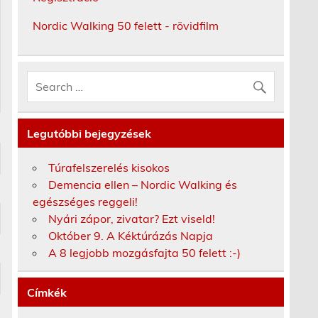
Nordic Walking 50 felett - rövidfilm
Legutóbbi bejegyzések
Túrafelszerelés kisokos
Demencia ellen – Nordic Walking és
egészséges reggeli!
Nyári zápor, zivatar? Ezt viseld!
Október 9. A Kéktúrázás Napja
A 8 legjobb mozgásfajta 50 felett :-)
Címkék