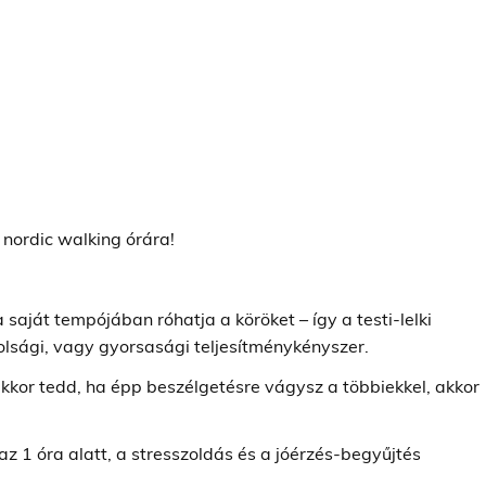
 nordic walking órára!
a saját tempójában róhatja a köröket – így a testi-lelki
olsági, vagy gyorsasági teljesítménykényszer.
or tedd, ha épp beszélgetésre vágysz a többiekkel, akkor
az 1 óra alatt, a stresszoldás és a jóérzés-begyűjtés