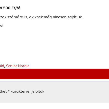
a 500 Ft/fő.
zok számára is, akiknek még nincsen sajátjuk.
m!
oló
,
Senior Nordic
őket
*
karakterrel jelöltük