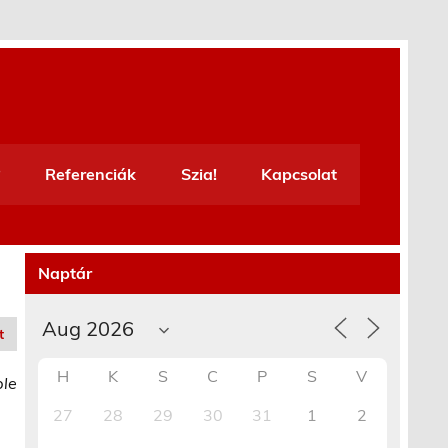
Referenciák
Szia!
Kapcsolat
Naptár
t
H
K
S
C
P
S
V
ble
27
28
29
30
31
1
2