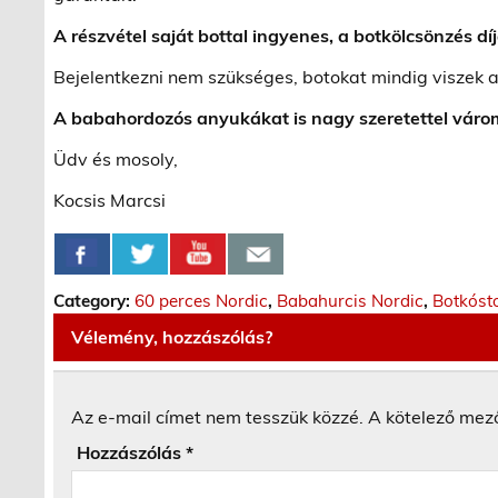
A részvétel saját bottal ingyenes, a botkölcsönzés díj
Bejelentkezni nem szükséges, botokat mindig viszek a
A babahordozós anyukákat is nagy szeretettel váro
Üdv és mosoly,
Kocsis Marcsi
Category:
60 perces Nordic
,
Babahurcis Nordic
,
Botkóst
Vélemény, hozzászólás?
Az e-mail címet nem tesszük közzé.
A kötelező mez
Hozzászólás
*