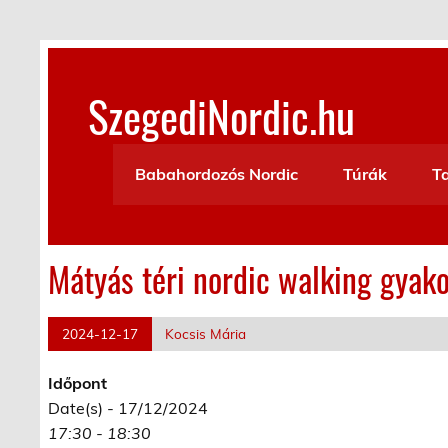
Skip
to
content
SzegediNordic.hu
Szegedi Nordic Walking oldal
Babahordozós Nordic
Túrák
T
Mátyás téri nordic walking gyako
2024-12-17
Kocsis Mária
Időpont
Date(s) - 17/12/2024
17:30 - 18:30