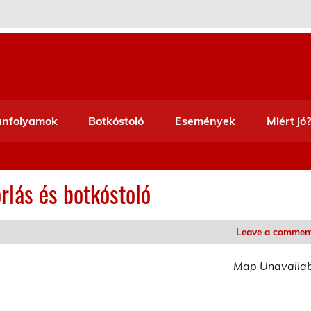
anfolyamok
Botkóstoló
Események
Miért jó?
rlás és botkóstoló
Leave a commen
Map Unavaila