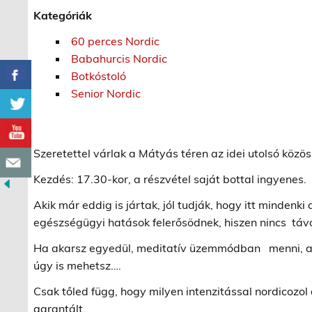
Kategóriák
60 perces Nordic
Babahurcis Nordic
Botkóstoló
Senior Nordic
Szeretettel várlak a Mátyás téren az idei utolsó közös
Kezdés: 17.30-kor, a részvétel saját bottal ingyenes.
Akik már eddig is jártak, jól tudják, hogy itt mindenki 
egészségügyi hatások felerősödnek, hiszen nincs táv
Ha akarsz egyedül, meditatív üzemmódban menni, akk
úgy is mehetsz….
Csak tőled függ, hogy milyen intenzitással nordicozol 
garantált.