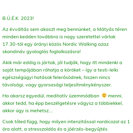
B.Ú.É.K. 2023!
Az évváltás sem akaszt meg bennünket, a Mátyás téren
minden kedden továbbra is nagy szeretettel várlak
17.30-tól egy órányi közös Nordic Walking azaz
skandináv gyaloglás foglalkozásra!
Akik már eddig is jártak, jól tudják, hogy itt mindenki a
saját tempójában róhatja a köröket – így a testi-lelki
egészségügyi hatások felerősödnek, hiszen nincs
távolsági, vagy gyorsasági teljesítménykényszer.
Ha akarsz egyedül, meditatív üzemmódban
menni,
akkor tedd, ha épp beszélgetésre vágysz a többiekkel,
akkor úgy is mehetsz….
Csak tőled függ, hogy milyen intenzitással nordicozol az 1
óra alatt, a stresszoldás és a jóérzés-begyűjtés