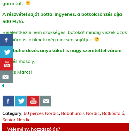
garantált.
A részvétel saját bottal ingyenes, a botkölcsönzés díja
500 Ft/fő.
Bejelentkezni nem szükséges, botokat mindig viszek azok
számára is, akiknek még nincsen sajátjuk.
A babahordozós anyukákat is nagy szeretettel várom!
Üdv és mosoly,
Kocsis Marcsi
Category:
60 perces Nordic
,
Babahurcis Nordic
,
Botkóstoló
,
Senior Nordic
Vélemény, hozzászólás?