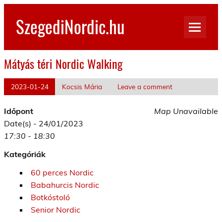
Skip
to
SzegediNordic.hu
content
Szegedi Nordic Walking oldal
Mátyás téri Nordic Walking
2023-01-24
Kocsis Mária
Leave a comment
Időpont
Map Unavailable
Date(s) - 24/01/2023
17:30 - 18:30
Kategóriák
60 perces Nordic
Babahurcis Nordic
Botkóstoló
Senior Nordic