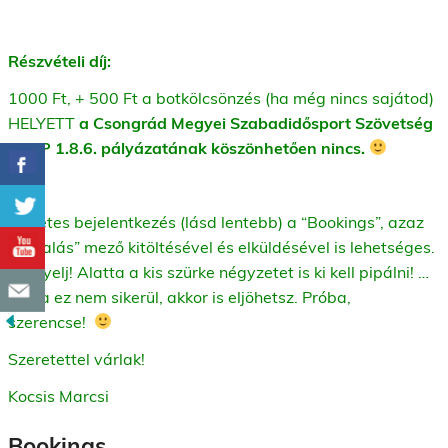
Részvételi díj:
1000 Ft, + 500 Ft a botkölcsönzés (ha még nincs sajátod)
HELYETT
a Csongrád Megyei Szabadidősport Szövetség
EFOP 1.8.6. pályázatának köszönhetően nincs.
Előzetes bejelentkezés (lásd lentebb) a “Bookings”, azaz
“foglalás” mező kitöltésével és elküldésével is lehetséges.
– Figyelj! Alatta a kis szürke négyzetet is ki kell pipálni! …
de ha ez nem sikerül, akkor is eljöhetsz. Próba,
szerencse!
Szeretettel várlak!
Kocsis Marcsi
Bookings