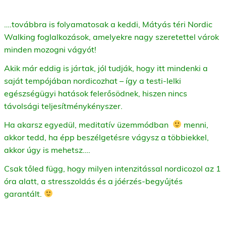
….továbbra is folyamatosak a keddi, Mátyás téri Nordic
Walking foglalkozások, amelyekre nagy szeretettel várok
minden mozogni vágyót!
Akik már eddig is jártak, jól tudják, hogy itt mindenki a
saját tempójában nordicozhat – így a testi-lelki
egészségügyi hatások felerősödnek, hiszen nincs
távolsági teljesítménykényszer.
Ha akarsz egyedül, meditatív üzemmódban
menni,
akkor tedd, ha épp beszélgetésre vágysz a többiekkel,
akkor úgy is mehetsz….
Csak tőled függ, hogy milyen intenzitással nordicozol az 1
óra alatt, a stresszoldás és a jóérzés-begyűjtés
garantált.