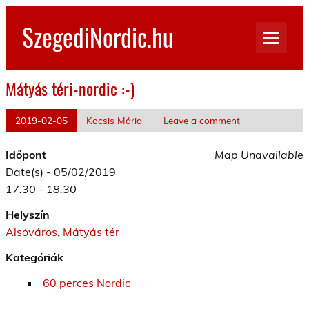
Skip
to
SzegediNordic.hu
content
Szegedi Nordic Walking oldal
Mátyás téri-nordic :-)
2019-02-05
Kocsis Mária
Leave a comment
Időpont
Map Unavailable
Date(s) - 05/02/2019
17:30 - 18:30
Helyszín
Alsóváros, Mátyás tér
Kategóriák
60 perces Nordic