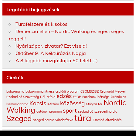
Legutóbbi bejegyzések
Túrafelszerelés kisokos
Demencia ellen – Nordic Walking és egészséges
reggeli!
Nyári zápor, zivatar? Ezt viseld!
Október 9. A Kéktúrázás Napja
A 8 legjobb mozgásfajta 50 felett :-)
Címkék
baba-mama
baba-mama fitnesz
családi program
CSOMSZISZ
Csongrád Megyei
edzés
Szabadidő Szövetség
Dél-alföld
EFOP
Facebook
hétvége
kirándulás
Nordic
Kocsis
közösség
kismama torna
Kéktúra
Mátyás tér
Walking
sport
outdoor
program
szabadidő
szeegedinordic
túra
Szeged
szegedinordic
Sándorfalva
Zsombó
öltözködés