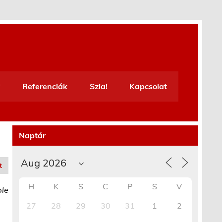
Referenciák
Szia!
Kapcsolat
Naptár
t
H
K
S
C
P
S
V
ble
27
28
29
30
31
1
2