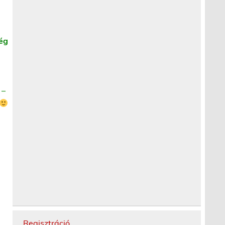
ség
 –
Regisztráció