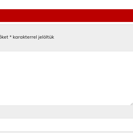
őket
*
karakterrel jelöltük