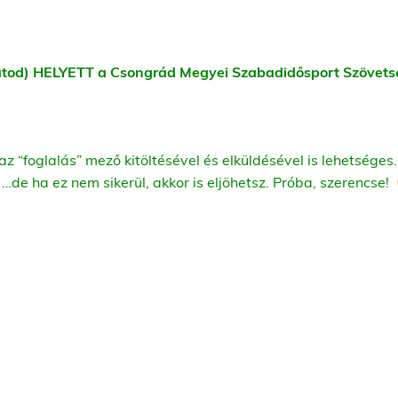
ajátod) HELYETT a Csongrád Megyei Szabadidősport Szövet
az “foglalás” mező kitöltésével és elküldésével is lehetséges.
i! …de ha ez nem sikerül, akkor is eljöhetsz. Próba, szerencse!