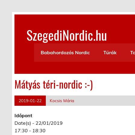
Skip
to
content
SzegediNordic.hu
Szegedi Nordic Walking oldal
Babahordozós Nordic
Túrák
T
Mátyás téri-nordic :-)
2019-01-22
Kocsis Mária
Időpont
Date(s) - 22/01/2019
17:30 - 18:30