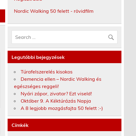
Nordic Walking 50 felett - rövidfilm
Legutóbbi bejegyzések
Túrafelszerelés kisokos
Demencia ellen – Nordic Walking és
egészséges reggeli!
Nyári zápor, zivatar? Ezt viseld!
Október 9. A Kéktúrázás Napja
A 8 legjobb mozgásfajta 50 felett :-)
Címkék