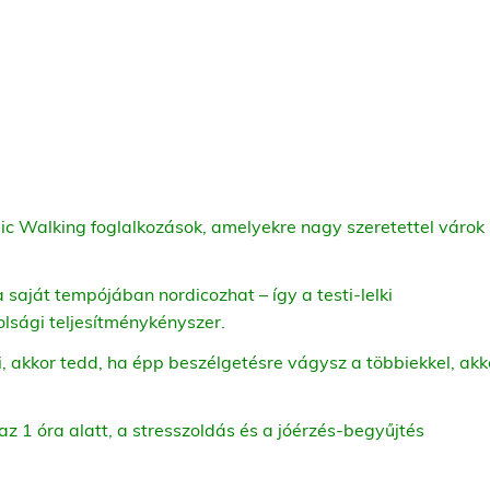
ic Walking foglalkozások, amelyekre nagy szeretettel várok
 a saját tempójában nordicozhat – így a testi-lelki
olsági teljesítménykényszer.
 akkor tedd, ha épp beszélgetésre vágysz a többiekkel, akk
az 1 óra alatt, a stresszoldás és a jóérzés-begyűjtés