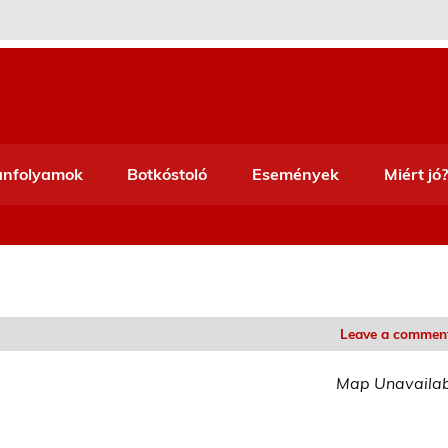
anfolyamok
Botkóstoló
Események
Miért jó?
Leave a commen
Map Unavaila