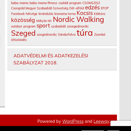
baba-mama
baba-mama fitnesz
családi program
CSOMSZISZ
edzés
Csongrád Megyei Szabadidő Szövetség
Dél-alföld
EFOP
Kocsis
Facebook
hétvége
kirándulás
kismama torna
Kéktúra
Nordic Walking
közösség
Mátyás tér
sport
outdoor
program
szabadidő
szeegedinordic
túra
Szeged
szegedinordic
Sándorfalva
Zsombó
öltözködés
ADATVÉDELMI ÉS ADATKEZELÉSI
SZABÁLYZAT 2018.
Powered by
WordPress
and
Leeway
.