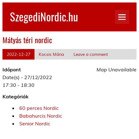
Skip
to
SzegediNordic.hu
content
Szegedi Nordic Walking oldal
Mátyás téri nordic
2022-12-27
Kocsis Mária
Leave a comment
Időpont
Map Unavailable
Date(s) - 27/12/2022
17:30 - 18:30
Kategóriák
60 perces Nordic
Babahurcis Nordic
Senior Nordic