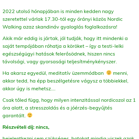
2022 utolsó hónapjában is minden kedden nagy
szeretettel várlak 17.30-tól egy órányi közös Nordic
Walking azaz skandináv gyaloglás foglalkozásra!
Akik már eddig is jártak, jól tudják, hogy itt mindenki a
saját tempójában róhatja a köröket – így a testi-lelki
egészségügyi hatások felerősödnek, hiszen nincs
távolsági, vagy gyorsasági teljesítménykényszer.
Ha akarsz egyedül, meditatív üzemmódban
menni,
akkor tedd, ha épp beszélgetésre vágysz a többiekkel,
akkor úgy is mehetsz….
Csak tőled függ, hogy milyen intenzitással nordicozol az 1
óra alatt, a stresszoldás és a jóérzés-begyűjtés
garantált.
Részvételi díj: nincs,
bejelentkezni sem szükséges, botokat mindig viszek azok