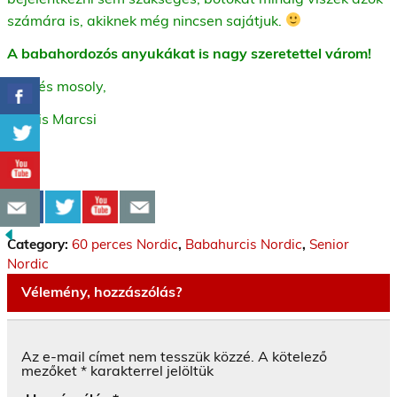
számára is, akiknek még nincsen sajátjuk.
A babahordozós anyukákat is nagy szeretettel várom!
Üdv és mosoly,
Kocsis Marcsi
Category:
60 perces Nordic
,
Babahurcis Nordic
,
Senior
Nordic
Vélemény, hozzászólás?
Az e-mail címet nem tesszük közzé.
A kötelező
mezőket
*
karakterrel jelöltük