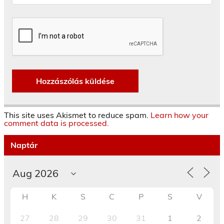
This site uses Akismet to reduce spam.
Learn how your
comment data is processed.
Naptár
H
K
S
C
P
S
V
27
28
29
30
31
1
2