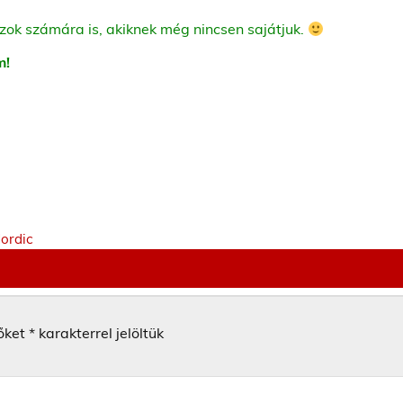
zok számára is, akiknek még nincsen sajátjuk.
m!
Nordic
őket
*
karakterrel jelöltük