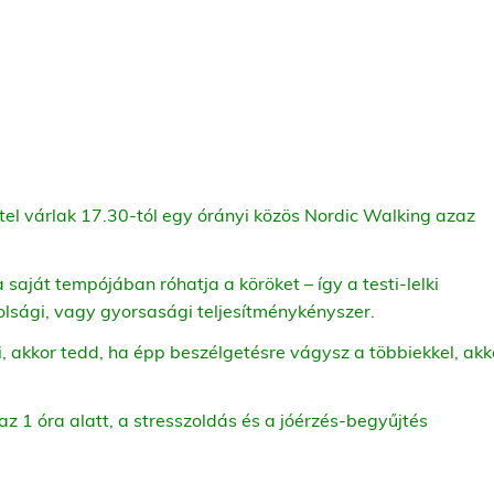
l várlak 17.30-tól egy órányi közös Nordic Walking azaz
a saját tempójában róhatja a köröket – így a testi-lelki
olsági, vagy gyorsasági teljesítménykényszer.
 akkor tedd, ha épp beszélgetésre vágysz a többiekkel, akk
az 1 óra alatt, a stresszoldás és a jóérzés-begyűjtés