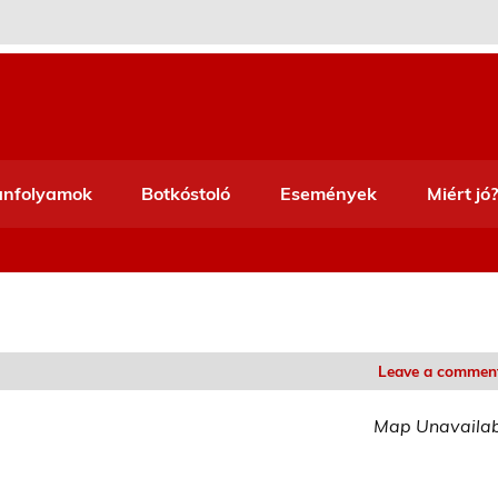
anfolyamok
Botkóstoló
Események
Miért jó?
Leave a commen
Map Unavaila