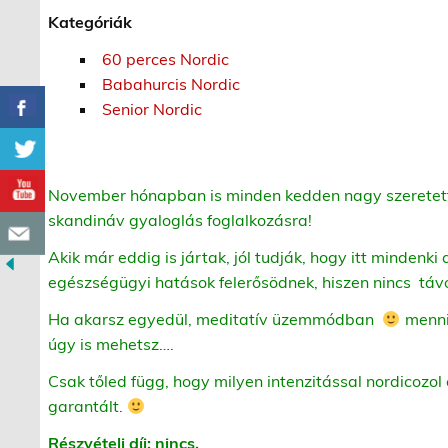
Kategóriák
60 perces Nordic
Babahurcis Nordic
Senior Nordic
November hónapban is minden kedden nagy szeretette
skandináv gyaloglás foglalkozásra!
Akik már eddig is jártak, jól tudják, hogy itt mindenki 
egészségügyi hatások felerősödnek, hiszen nincs táv
Ha akarsz egyedül, meditatív üzemmódban
menni,
úgy is mehetsz….
Csak tőled függ, hogy milyen intenzitással nordicozol 
garantált.
Részvételi díj: nincs,