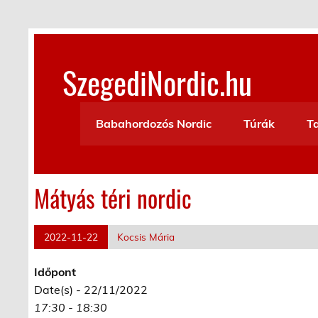
Skip
to
content
SzegediNordic.hu
Szegedi Nordic Walking oldal
Babahordozós Nordic
Túrák
T
Mátyás téri nordic
2022-11-22
Kocsis Mária
Időpont
Date(s) - 22/11/2022
17:30 - 18:30