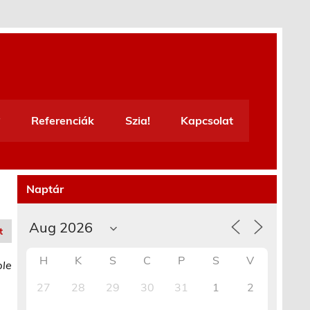
Referenciák
Szia!
Kapcsolat
Naptár
t
H
K
S
C
P
S
V
ble
27
28
29
30
31
1
2