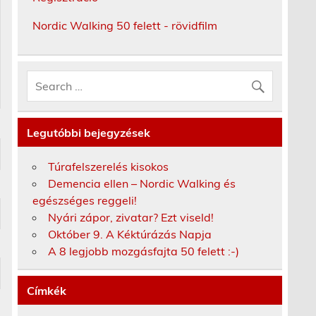
Nordic Walking 50 felett - rövidfilm
Legutóbbi bejegyzések
Túrafelszerelés kisokos
Demencia ellen – Nordic Walking és
egészséges reggeli!
Nyári zápor, zivatar? Ezt viseld!
Október 9. A Kéktúrázás Napja
A 8 legjobb mozgásfajta 50 felett :-)
Címkék