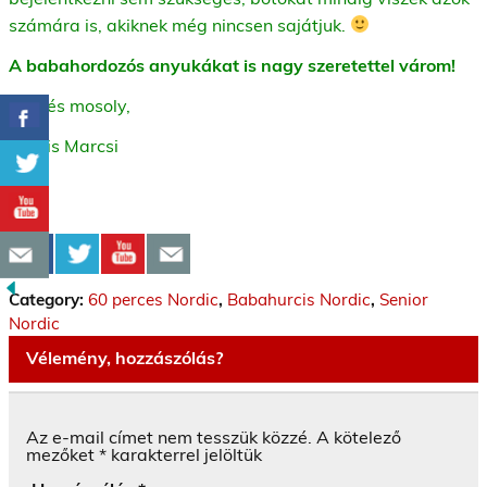
számára is, akiknek még nincsen sajátjuk.
A babahordozós anyukákat is nagy szeretettel várom!
Üdv és mosoly,
Kocsis Marcsi
Category:
60 perces Nordic
,
Babahurcis Nordic
,
Senior
Nordic
Vélemény, hozzászólás?
Az e-mail címet nem tesszük közzé.
A kötelező
mezőket
*
karakterrel jelöltük