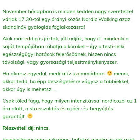
November hónapban is minden kedden nagy szeretettel
várlak 17.30-tól egy órányi közös Nordic Walking azaz
skandináv gyaloglás foglalkozásra!
Akik már eddig is jártak, jól tudják, hogy itt mindenki a
saját tempójában róhatja a köröket – így a testi-lelki
egészségügyi hatások felerősödnek, hiszen nincs
távolsági, vagy gyorsasági teljesítménykényszer.
Ha akarsz egyedül, meditatív üzemmódban
menni,
akkor tedd, ha épp beszélgetésre vágysz a többiekkel,
akkor úgy is mehetsz….
Csak tőled függ, hogy milyen intenzitással nordicozol az 1
óra alatt, a stresszoldás és a jóérzés-begyűjtés
garantált.
Részvételi díj: nincs,
bejelentkezni sem szükséges, botokat mindig viszek azok