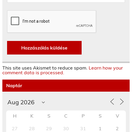
This site uses Akismet to reduce spam.
Learn how your
comment data is processed.
Naptár
H
K
S
C
P
S
V
27
28
29
30
31
1
2