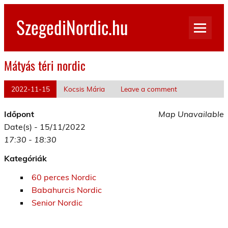
Skip
to
SzegediNordic.hu
content
Szegedi Nordic Walking oldal
Mátyás téri nordic
2022-11-15
Kocsis Mária
Leave a comment
Időpont
Map Unavailable
Date(s) - 15/11/2022
17:30 - 18:30
Kategóriák
60 perces Nordic
Babahurcis Nordic
Senior Nordic