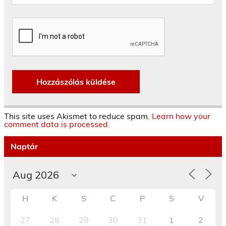
This site uses Akismet to reduce spam.
Learn how your
comment data is processed.
Naptár
H
K
S
C
P
S
V
27
28
29
30
31
1
2