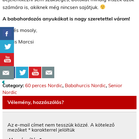
számára is, akiknek még nincsen sajátjuk.
A babahordozós anyukákat is nagy szeretettel várom!
Üdv és mosoly,
Kocsis Marcsi
Category:
60 perces Nordic
,
Babahurcis Nordic
,
Senior
Nordic
Vélemény, hozzászólás?
Az e-mail címet nem tesszük közzé.
A kötelező
mezőket
*
karakterrel jelöltük