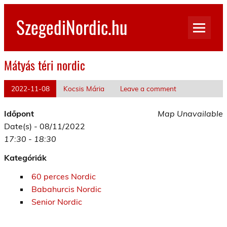
Skip
to
SzegediNordic.hu
content
Szegedi Nordic Walking oldal
Mátyás téri nordic
2022-11-08
Kocsis Mária
Leave a comment
Időpont
Map Unavailable
Date(s) - 08/11/2022
17:30 - 18:30
Kategóriák
60 perces Nordic
Babahurcis Nordic
Senior Nordic