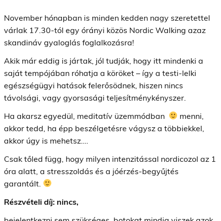
November hónapban is minden kedden nagy szeretettel
várlak 17.30-tól egy órányi közös Nordic Walking azaz
skandináv gyaloglás foglalkozásra!
Akik már eddig is jártak, jól tudják, hogy itt mindenki a
saját tempójában róhatja a köröket – így a testi-lelki
egészségügyi hatások felerősödnek, hiszen nincs
távolsági, vagy gyorsasági teljesítménykényszer.
Ha akarsz egyedül, meditatív üzemmódban
menni,
akkor tedd, ha épp beszélgetésre vágysz a többiekkel,
akkor úgy is mehetsz….
Csak tőled függ, hogy milyen intenzitással nordicozol az 1
óra alatt, a stresszoldás és a jóérzés-begyűjtés
garantált.
Részvételi díj: nincs,
bejelentkezni sem szükséges, botokat mindig viszek azok