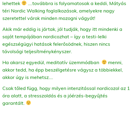
lehettek
….továbbra is folyamatosak a keddi, Mátyás
téri Nordic Walking foglalkozások, amelyekre nagy
szeretettel várok minden mozogni vágyót!
Akik már eddig is jártak, jól tudják, hogy itt mindenki a
saját tempójában nordicozhat – így a testi-lelki
egészségügyi hatások felerősödnek, hiszen nincs
távolsági teljesítménykényszer.
Ha akarsz egyedül, meditatív üzemmódban
menni,
akkor tedd, ha épp beszélgetésre vágysz a többiekkel,
akkor úgy is mehetsz….
Csak tőled függ, hogy milyen intenzitással nordicozol az 1
óra alatt, a stresszoldás és a jóérzés-begyűjtés
garantált.