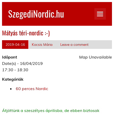
Skip
to
SzegediNordic.hu
content
Szegedi Nordic Walking oldal
Mátyás téri-nordic :-)
2019-04-16
Kocsis Mária
Leave a comment
Időpont
Map Unavailable
Date(s) - 16/04/2019
17:30 - 18:30
Kategóriák
60 perces Nordic
Átjöttünk a szeszélyes áprilisba, de ebben biztosak